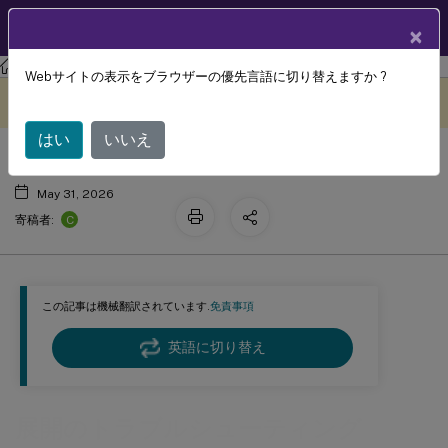
製品ドキュメン
JA
×
ト
Webサイトの表示をブラウザーの優先言語に切り替えますか ?
展開のトラブルシューティング
このコンテンツは動的に機械
フィードバックを提供する
翻訳されています。
はい
いいえ
May 31, 2026
C
寄稿者:
この記事は機械翻訳されています.
免責事項
英語に切り替え
展開のトラブルシューティング