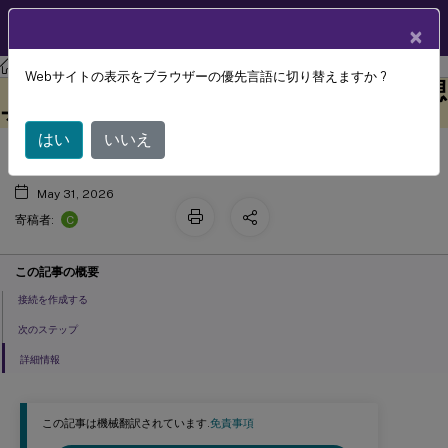
製品ドキュメン
JA
×
ト
Webサイトの表示をブラウザーの優先言語に切り替えますか ?
マイクロソフト システムセンター 仮想
このコンテンツは動的に機械
フィードバックを提供する
翻訳されています。
マシンマネージャー への接続
はい
いいえ
May 31, 2026
C
寄稿者:
この記事の概要
接続を作成する
次のステップ
詳細情報
この記事は機械翻訳されています.
免責事項