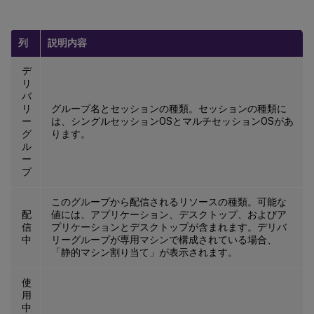
列
説明内容
デ
リ
バ
リ
グループ名とセッションの種類。セッションの種類に
ー
は、シングルセッションOSとマルチセッションOSがあ
グ
ります。
ル
ー
プ
このグループから配信されるリソースの種類。可能な
配
値には、アプリケーション、デスクトップ、およびア
信
プリケーションとデスクトップが含まれます。デリバ
中
リーグループが専用マシンで構成されている場合、
「静的マシン割り当て」が表示されます。
使
用
中