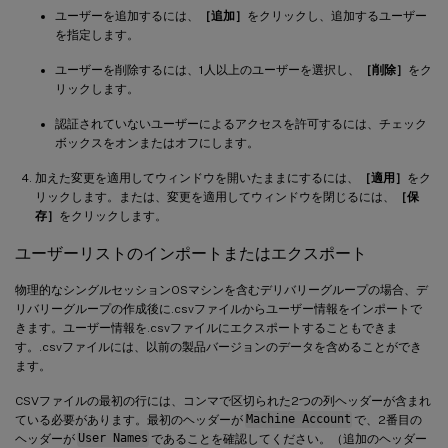
ユーザーを追加するには、
［追加］
をクリックし、追加するユーザー
を指定します。
ユーザーを削除するには、1人以上のユーザーを選択し、
［削除］
をク
リックします。
認証されていないユーザーによるアクセスを許可するには、チェック
ボックスをオンまたはオフにします。
加えた変更を適用してウィンドウを開いたままにするには、
［適用］
をク
リックします。または、変更を適用してウィンドウを閉じるには、
［保
存］
をクリックします。
ユーザーリストのインポートまたはエクスポート
物理的なシングルセッションOSマシンを含むデリバリーグループの場合、デ
リバリーグループの作成後に.csvファイルからユーザー情報をインポートで
きます。ユーザー情報を.csvファイルにエクスポートすることもできま
す。.csvファイルには、以前の製品バージョンのデータを含めることができ
ます。
CSVファイルの最初の行には、コンマで区切られた2つの列ヘッダーが含まれ
ている必要があります。最初のヘッダーが
Machine Account
で、2番目の
ヘッダーが
User Names
であることを確認してください。（追加のヘッダー