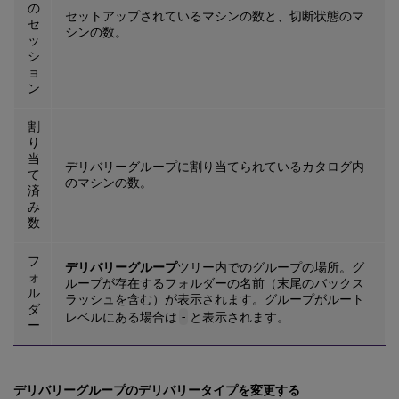
の
セットアップされているマシンの数と、切断状態のマ
セ
シンの数。
ッ
シ
ョ
ン
割
り
当
デリバリーグループに割り当てられているカタログ内
て
のマシンの数。
済
み
数
フ
デリバリーグループ
ツリー内でのグループの場所。グ
ォ
ループが存在するフォルダーの名前（末尾のバックス
ル
ラッシュを含む）が表示されます。グループがルート
ダ
レベルにある場合は
-
と表示されます。
ー
デリバリーグループのデリバリータイプを変更する