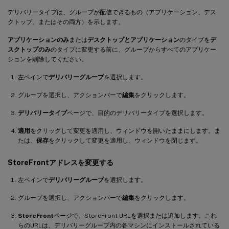
デリバリータイプは、グループが配信できるもの（アプリケーション、デス
クトップ、またはその両方）を示します。
アプリケーションのみ
または
デスクトップとアプリケーション
のタイプを
デ
スクトップのみ
のタイプに変更する前に、グループからすべてのアプリケー
ションを削除してください。
左ペインで
デリバリーグループ
を選択します。
グループを選択し、アクションバーで
編集
をクリックします。
デリバリータイプ
ページで、目的のデリバリータイプを選択します。
適用
をクリックして変更を適用し、ウィンドウを開いたままにします。ま
たは、
保存
をクリックして変更を適用し、ウィンドウを閉じます。
StoreFrontアドレスを変更する
左ペインで
デリバリーグループ
を選択します。
グループを選択し、アクションバーで
編集
をクリックします。
StoreFront
ページで、StoreFront URLを選択または追加します。これ
らのURLは、デリバリーグループ内の各マシンにインストールされている