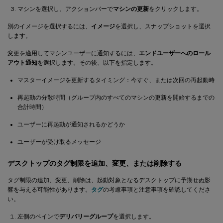
マシンを選択し、アクションバーで
マシンの更新
をクリックします。
別のイメージを選択するには、
イメージ
を選択し、スナップショットを選択
します。
変更を適用してマシンユーザーに通知するには、
エンドユーザーへのロール
アウト通知
を選択します。その後、以下を指定します。
マスターイメージを更新するタイミング：今すぐ、または次回の再起動時
再起動の分散時間（グループ内のすべてのマシンの更新を開始するまでの
合計時間）
ユーザーに再起動が通知されるかどうか
ユーザーが受け取るメッセージ
デスクトップのタグ制限を追加、変更、または削除する
タグ制限の追加、変更、削除は、起動対象となるデスクトップに予期せぬ影
響を与える可能性があります。
タグ
の考慮事項と注意事項を確認してくださ
い。
左側のペインで
デリバリーグループ
を選択します。