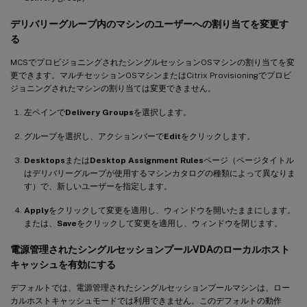
デリバリーグループ内のマシンのユーザーへの割り当てを変更す
る
MCSでプロビジョニングされたシングルセッションOSマシンの割り当てを変
更できます。マルチセッションOSマシンまたはCitrix Provisioningでプロビ
ジョニングされたマシンの割り当ては変更できません。
左ペインで
Delivery Groups
を選択します。
グループを選択し、アクションバーで
Edit
をクリックします。
Desktops
または
Desktop Assignment Rules
ページ（ページタイトル
はデリバリーグループが使用するマシンカタログの種類によって異なりま
す）で、新しいユーザーを指定します。
Apply
をクリックして変更を適用し、ウィンドウを開いたままにします。
または、
Save
をクリックして変更を適用し、ウィンドウを閉じます。
電源管理されたシングルセッションプールVDAのローカルホスト
キャッシュを有効にする
デフォルトでは、電源管理されたシングルセッションプールマシンは、ロー
カルホストキャッシュモードでは利用できません。このデフォルトの動作