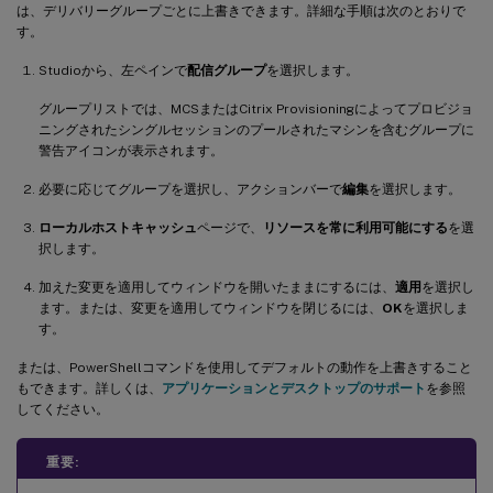
は、デリバリーグループごとに上書きできます。詳細な手順は次のとおりで
す。
Studioから、左ペインで
配信グループ
を選択します。
グループリストでは、MCSまたはCitrix Provisioningによってプロビジョ
ニングされたシングルセッションのプールされたマシンを含むグループに
警告アイコンが表示されます。
必要に応じてグループを選択し、アクションバーで
編集
を選択します。
ローカルホストキャッシュ
ページで、
リソースを常に利用可能にする
を選
択します。
加えた変更を適用してウィンドウを開いたままにするには、
適用
を選択し
ます。または、変更を適用してウィンドウを閉じるには、
OK
を選択しま
す。
または、PowerShellコマンドを使用してデフォルトの動作を上書きすること
もできます。詳しくは、
アプリケーションとデスクトップのサポート
を参照
してください。
重要: