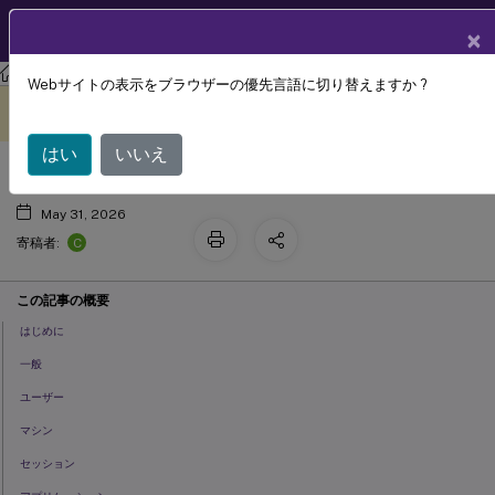
製品ドキュメン
JA
×
ト
Webサイトの表示をブラウザーの優先言語に切り替えますか ?
デリバリーグループの管理
このコンテンツは動的に機械
フィードバックを提供する
翻訳されています。
はい
いいえ
May 31, 2026
C
寄稿者:
この記事の概要
はじめに
一般
ユーザー
マシン
セッション