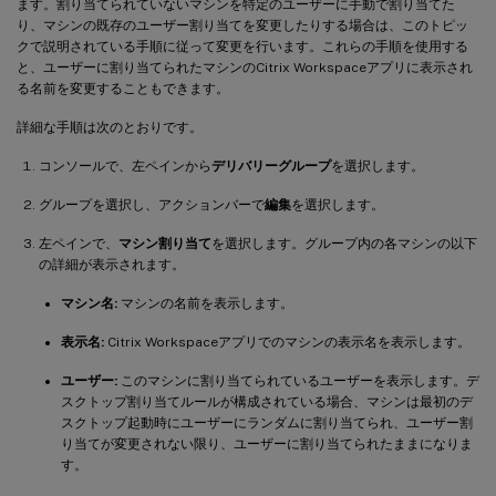
ます。割り当てられていないマシンを特定のユーザーに手動で割り当てた
り、マシンの既存のユーザー割り当てを変更したりする場合は、このトピッ
クで説明されている手順に従って変更を行います。これらの手順を使用する
と、ユーザーに割り当てられたマシンのCitrix Workspaceアプリに表示され
る名前を変更することもできます。
詳細な手順は次のとおりです。
コンソールで、左ペインから
デリバリーグループ
を選択します。
グループを選択し、アクションバーで
編集
を選択します。
左ペインで、
マシン割り当て
を選択します。グループ内の各マシンの以下
の詳細が表示されます。
マシン名:
マシンの名前を表示します。
表示名:
Citrix Workspaceアプリでのマシンの表示名を表示します。
ユーザー:
このマシンに割り当てられているユーザーを表示します。デ
スクトップ割り当てルールが構成されている場合、マシンは最初のデ
スクトップ起動時にユーザーにランダムに割り当てられ、ユーザー割
り当てが変更されない限り、ユーザーに割り当てられたままになりま
す。