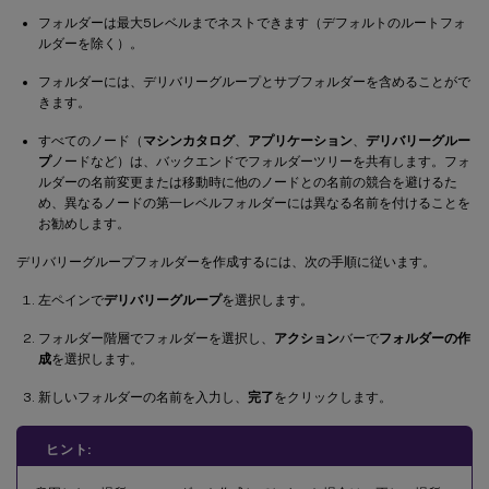
フォルダーは最大5レベルまでネストできます（デフォルトのルートフォ
ルダーを除く）。
フォルダーには、デリバリーグループとサブフォルダーを含めることがで
きます。
すべてのノード（
マシンカタログ
、
アプリケーション
、
デリバリーグルー
プ
ノードなど）は、バックエンドでフォルダーツリーを共有します。フォ
ルダーの名前変更または移動時に他のノードとの名前の競合を避けるた
め、異なるノードの第一レベルフォルダーには異なる名前を付けることを
お勧めします。
デリバリーグループフォルダーを作成するには、次の手順に従います。
左ペインで
デリバリーグループ
を選択します。
フォルダー階層でフォルダーを選択し、
アクション
バーで
フォルダーの作
成
を選択します。
新しいフォルダーの名前を入力し、
完了
をクリックします。
ヒント: