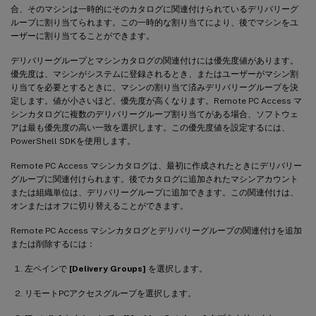
合、そのマシンは一時的にそのカタログに関連付けられているデリバリーグ
ループに割り当てられます。この一時的な割り当てにより、後でマシンをユ
ーザーに割り当てることができます。
デリバリーグループとマシンカタログの関連付けには優先度値があります。
優先度は、マシンがシステムに登録されるとき、またはユーザーがマシン割
り当てを必要とするときに、マシンの割り当て済みデリバリーグループを決
定します。値が小さいほど、優先度が高くなります。Remote PC Access マ
シンカタログに複数のデリバリーグループ割り当てがある場合、ソフトウェ
アは最も優先度の高い一致を選択します。この優先度値を設定するには、
PowerShell SDKを使用します。
Remote PC Access マシンカタログは、最初に作成されたときにデリバリー
グループに関連付けられます。後でカタログに追加されたマシンアカウント
または組織単位は、デリバリーグループに追加できます。この関連付けは、
オンまたはオフに切り替えることができます。
Remote PC Access マシンカタログとデリバリーグループの関連付けを追加
または削除するには：
左ペインで
[Delivery Groups]
を選択します。
リモートPCアクセスグループを選択します。