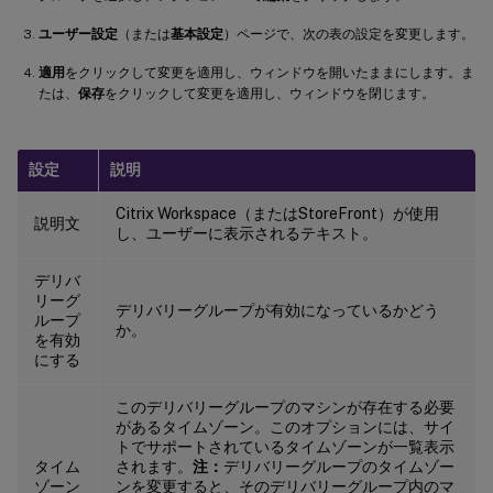
ユーザー設定
（または
基本設定
）ページで、次の表の設定を変更します。
適用
をクリックして変更を適用し、ウィンドウを開いたままにします。ま
たは、
保存
をクリックして変更を適用し、ウィンドウを閉じます。
設定
説明
Citrix Workspace（またはStoreFront）が使用
説明文
し、ユーザーに表示されるテキスト。
デリバ
リーグ
デリバリーグループが有効になっているかどう
ループ
か。
を有効
にする
このデリバリーグループのマシンが存在する必要
があるタイムゾーン。このオプションには、サイ
トでサポートされているタイムゾーンが一覧表示
タイム
されます。
注：
デリバリーグループのタイムゾー
ゾーン
ンを変更すると、そのデリバリーグループ内のマ