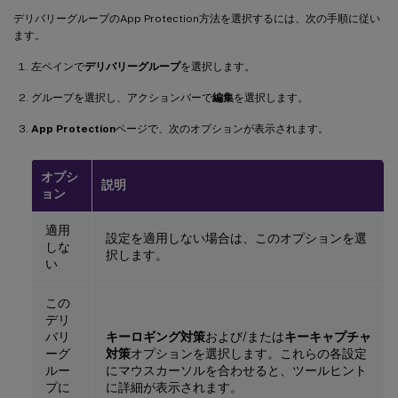
デリバリーグループのApp Protection方法を選択するには、次の手順に従い
ます。
左ペインで
デリバリーグループ
を選択します。
グループを選択し、アクションバーで
編集
を選択します。
App Protection
ページで、次のオプションが表示されます。
オプシ
説明
ョン
適用
設定を適用しない場合は、このオプションを選
しな
択します。
い
この
デリ
バリ
キーロギング対策
および/または
キーキャプチャ
ーグ
対策
オプションを選択します。これらの各設定
ルー
にマウスカーソルを合わせると、ツールヒント
プに
に詳細が表示されます。