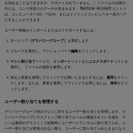
を含めることはできますが、サポートされていません。）ファイルの以降の
行には、コンマ区切りのデータが含まれます。
Machine Account
エントリ
は、コンピューターSID、FQDN、またはドメインとコンピューター名のペア
にすることができます。
ユーザー情報をインポートまたはエクスポートするには：
左ペインで
［デリバリーグループ］
を選択します。
グループを選択し、アクションバーで
編集
をクリックします。
マシン割り当て
ページで、
インポート
リストまたは
エクスポート
リストを
選択し、ファイルの場所を参照します。
加えた変更を適用してウィンドウを開いたままにするには、
適用
をクリッ
クします。または、変更を適用してウィンドウを閉じるには、
保存
をクリ
ックします。
ユーザー割り当てを管理する
デリバリーグループ内のマシンに対するユーザー割り当てを管理します。デ
リバリーグループにデスクトップ割り当てルールが構成されている場合、マ
シンは最初のデスクトップ起動時にユーザーにランダムに割り当てられ、ユ
ーザー割り当てが変更されない限り、ユーザーに割り当てられたままになり