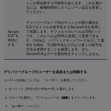
シンが再起動する可能性があります。これを避け
るには、稼働時間外にタイムゾーン設定を変更し
てください。
デリバリーグループ内のマシンとの間の通信を、
ICAプロトコルを暗号化するSecureICAを使用し
て保護します。デフォルトのレベルは128ビット
Secure
®
ICA
を
です。このレベルはSDKを使用して変更できま
有効に
す。Citrixは、パブリックネットワークを介して通
する
信する場合、TLS暗号化などのより多くの暗号化
方法を使用することを推奨します。また、
SecureICAはデータ整合性をチェックしません。
デリバリーグループのユーザーを追加または削除する
ユーザーの詳細については、「
ユーザー
」を参照してください。
左ペインで
［デリバリーグループ］
を選択します。
グループを選択し、アクションバーの
［編集］
をクリックします。
「
ユーザー
」ページで：