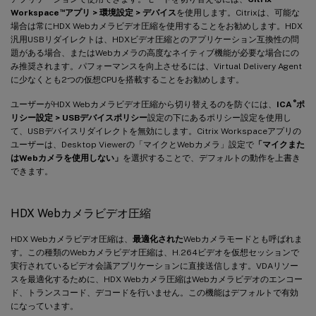
™
Workspace
アプリ > 環境設定 > デバイス
を使用します。Citrixは、可能な
場合は常にHDX Webカメラビデオ圧縮を使用することをお勧めします。HDX
汎用USBリダイレクトは、HDXビデオ圧縮とのアプリケーション互換性の問
題がある場合、またはWebカメラの高度なネイティブ機能が必要な場合にの
み推奨されます。パフォーマンスを向上させるには、Virtual Delivery Agent
に少なくとも2つの仮想CPUを搭載することをお勧めします。
®
ユーザーがHDX Webカメラビデオ圧縮から切り替えるのを防ぐには、
ICA
ポ
リシー設定 > USBデバイスポリシー
設定の下にあるポリシー設定を使用し
て、USBデバイスリダイレクトを無効にします。Citrix Workspaceアプリの
ユーザーは、Desktop Viewerの「マイクとWebカメラ」設定で
「マイクまた
はWebカメラを使用しない」
を選択することで、デフォルトの動作を上書き
できます。
HDX Webカメラビデオ圧縮
HDX Webカメラビデオ圧縮は、
最適化された
Webカメラモードとも呼ばれま
す。この種類のWebカメラビデオ圧縮は、H.264ビデオを仮想セッションで
実行されているビデオ会議アプリケーションに直接送信します。VDAリソー
スを最適化するために、HDX Webカメラ圧縮はWebカメラビデオのエンコー
ド、トランスコード、デコードを行いません。この機能はデフォルトで有効
になっています。