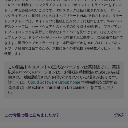
イレクトの利点は、シンクライアント/エンドポイントにドライバーをインス
トールする必要がないことです。USBスタックは仮想化されており、ローカ
ルクライアントに接続したものはすべてリモートVMに送信されます。リモー
トデスクトップは、ネイティブに接続したかのように動作します。Windows
デスクトップは、ハードウェアとのすべてのやり取りを処理し、プラグアン
ドプレイロジックを実行して適切なドライバーを見つけます。ほとんどのウ
ェブカメラは、ドライバーがサーバーに存在すれば動作し、ICA経由で動作で
きます。汎用ウェブカメラモードは、非圧縮ビデオをUSBプロトコルでネッ
トワーク経由で送信するため、大幅に多くの帯域幅（毎秒数メガビット）を
使用します。
この製品ドキュメントの正式なバージョンは英語版です。英語
以外のすべてのバージョンは、お客様の利便性のためにのみ提
供され、機械翻訳された内容が含まれている場合があります。
詳しくは、
Cloud Software Group home
で機械翻訳に関する
免責事項（Machine Translation Disclaimer）をご覧くださ
い。
この情報は役に立ちましたか?