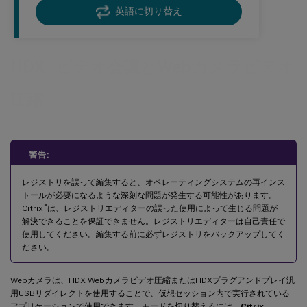
英語に切り替え
™
HDX
ビデオ会議とWebカメラビデオ
圧縮
警告:
レジストリを誤って編集すると、オペレーティングシステムの再インス
トールが必要になるような深刻な問題が発生する可能性があります。
®
Citrix
は、レジストリエディターの誤った使用によって生じる問題が
解決できることを保証できません。レジストリエディターは自己責任で
使用してください。編集する前に必ずレジストリをバックアップしてく
ださい。
Webカメラは、HDX Webカメラビデオ圧縮またはHDXプラグアンドプレイ汎
用USBリダイレクトを使用することで、仮想セッション内で実行されている
アプリケーションで使用できます。モードを切り替えるには、
Citrix