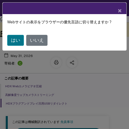
製品ドキュメン
JA
×
ト
Webサイトの表示をブラウザーの優先言語に切り替えますか ?
™
HDX
ビデオ会議とWebカメラビデオ
このコンテンツは動的に機械
フィードバックを提供する
翻訳されています。
圧縮
はい
いいえ
May 31, 2026
C
寄稿者:
この記事の概要
HDX Webカメラビデオ圧縮
高解像度ウェブカメラストリーミング
HDXプラグアンドプレイ汎用USBリダイレクト
この記事は機械翻訳されています.
免責事項