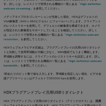
す。詳しくは、レジストリで管理される機能の一覧にある「
High-definition
webcam streaming
」を参照してください。
メディアタイプのネゴシエーションが失敗した場合、HDXはデフォルトの
VGA解像度（640 x 480ピクセル）にフォールバックします。クライアント
のレジストリキーを使用して、デフォルトの解像度を構成できます。カメラ
が指定された解像度をサポートしていることを確認してください。詳しく
は、レジストリで管理される機能の一覧にある「
High-definition webcam
resolution
」を参照してください。
HDXウェブカメラビデオ圧縮は、プラグアンドプレイの汎用USBリダイレク
トと比較して使用帯域幅が大幅に少なく、WAN接続でもうまく機能します。
帯域幅を調整するには、クライアントのレジストリキーを設定します。詳し
くは、レジストリで管理される機能の一覧にある「
High-definition webcam
bandwidth
」を参照してください。
1秒あたりのビット数で値を入力します。帯域幅を指定しない場合、ビデオ会
議アプリケーションはデフォルトで350000 bpsを使用します。
HDXプラグアンドプレイ汎用USBリダイレクト
HDX プラグアンドプレイ汎用USBリダイレクト（アイソクロナス）は、
汎用
ウェブカメラモードとも呼ばれます。HDX プラグアンドプレイ汎用USBリダ