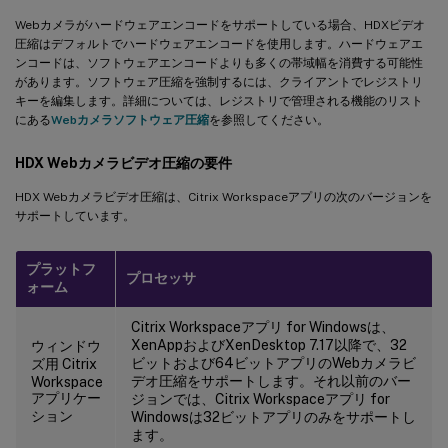
Webカメラがハードウェアエンコードをサポートしている場合、HDXビデオ
圧縮はデフォルトでハードウェアエンコードを使用します。ハードウェアエ
ンコードは、ソフトウェアエンコードよりも多くの帯域幅を消費する可能性
があります。ソフトウェア圧縮を強制するには、クライアントでレジストリ
キーを編集します。詳細については、レジストリで管理される機能のリスト
にある
Webカメラソフトウェア圧縮
を参照してください。
HDX Webカメラビデオ圧縮の要件
HDX Webカメラビデオ圧縮は、Citrix Workspaceアプリの次のバージョンを
サポートしています。
プラットフ
プロセッサ
ォーム
Citrix Workspaceアプリ for Windowsは、
XenAppおよびXenDesktop 7.17以降で、32
ウィンドウ
ビットおよび64ビットアプリのWebカメラビ
ズ用 Citrix
デオ圧縮をサポートします。それ以前のバー
Workspace
アプリケー
ジョンでは、Citrix Workspaceアプリ for
ション
Windowsは32ビットアプリのみをサポートし
ます。