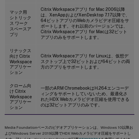
Citrix Workspaceアプリ for Mac 2006以降
マック用
は、XenAppおよびXenDesktop 7.17以降で、
シトリック
64ビットアプリのWebカメラビデオ圧縮をサ
ス ワーク
ポートします。それ以前のバージョンでは、
スペースア
Citrix Workspaceアプリ for Macは32ビット
プリ
アプリのみをサポートします。
リナックス
Citrix Workspaceアプリ for Linuxは、仮想デ
向け Citrix
スクトップ上で32ビットおよび64ビットの両
Workspace
アプリケー
方のアプリをサポートします。
ション
クローム向
一部のARM ChromebookはH.264エンコーデ
け Citrix
ィングをサポートしていないため、最適化さ
Workspace
れたHDX Webカメラビデオ圧縮を使用できる
アプリケー
のは32ビットアプリのみです。
ション
Media Foundationベースのビデオアプリケーションは、Windows 10以降お
よびWindows Server 2019以降でHDX Webカメラビデオ圧縮をサポートし