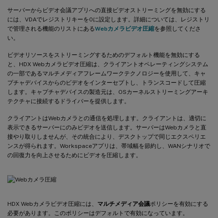
サーバーからビデオ会議アプリへの直接ビデオストリーミングを無効にする
には、VDAでレジストリキーを0に設定します。詳細については、レジストリ
で管理される機能のリストにある
Webカメラビデオ圧縮
を参照してくださ
い。
ビデオリソースをストリーミングするためのデフォルト機能を無効にする
と、HDX Webカメラビデオ圧縮は、クライアントオペレーティングシステム
の一部であるマルチメディアフレームワークテクノロジーを使用して、キャ
プチャデバイスからのビデオをインターセプトし、トランスコードして圧縮
します。キャプチャデバイスの製造元は、OSカーネルストリーミングアーキ
テクチャに接続するドライバーを提供します。
クライアントはWebカメラとの通信を処理します。クライアントは、適切に
表示できるサーバーにのみビデオを送信します。サーバーはWebカメラと直
接やり取りしませんが、その統合により、デスクトップで同じエクスペリエ
ンスが得られます。Workspaceアプリは、帯域幅を節約し、WANシナリオで
の回復力を向上させるためにビデオを圧縮します。
HDX Webカメラビデオ圧縮には、
マルチメディア会議
ポリシーを有効にする
必要があります。このポリシーはデフォルトで有効になっています。