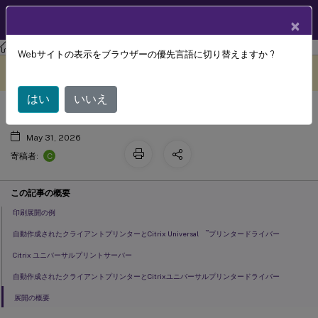
製品ドキュメン
JA
×
ト
Webサイトの表示をブラウザーの優先言語に切り替えますか ?
印刷構成の具体例
このコンテンツは動的に機械
フィードバックを提供する
翻訳されています。
はい
いいえ
May 31, 2026
C
寄稿者:
この記事の概要
印刷展開の例
™
自動作成されたクライアントプリンターとCitrix Universal
プリンタードライバー
Citrix ユニバーサルプリントサーバー
自動作成されたクライアントプリンターとCitrixユニバーサルプリンタードライバー
展開の概要