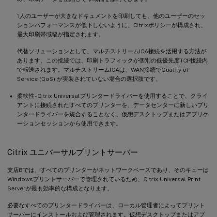
1人のユーザーが大きなドキュメントを印刷しても、他のユーザーのセッ
ションパフォーマンスが低下しないように、Citrixポリシーが構成され、
最大印刷帯域幅が指定されます。
代替ソリューションとして、マルチストリームICA接続を活用する方法が
あります。この接続では、印刷トラフィックが個別の低優先度TCP接続内
で転送されます。マルチストリームICAは、WAN接続でQuality of
Service (QoS) が実装されていない場合の選択肢です。
柔軟性 - Citrix Universalプリンタードライバーを使用することで、クライ
アントに接続されたすべてのプリンターを、データセンターに新しいプリ
ンタードライバーを統合することなく、仮想デスクトップまたはアプリケ
ーションセッションから使用できます。
Citrix ユニバーサルプリントサーバー
支店Bでは、すべてのプリンターがネットワークベースであり、そのキューは
Windowsプリントサーバーで管理されているため、Citrix Universal Print
Serverが最も効率的な構成となります。
必要なすべてのプリンタードライバーは、ローカル管理者によってプリント
サーバーにインストールおよび管理されます。仮想デスクトップまたはアプ