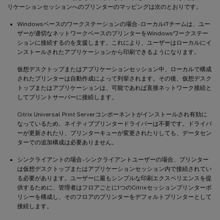
リケーションセッションへのプリンターのマッピングは次のとおりです。
Windowsベースのワークステーションの場合 - ローカルITチームは、ユー
ザーが適切なネットワークベースのプリンターをWindowsワークステー
ションに接続するのを支援します。これにより、ユーザーはローカルにイ
ンストールされたアプリケーションから印刷できるようになります。
仮想デスクトップまたはアプリケーションセッション中、ローカルで構成
されたプリンターは自動作成によって列挙されます。その後、仮想デスク
トップまたはアプリケーションは、可能であれば直接ネットワーク接続と
してプリントサーバーに接続します。
Citrix Universal Print Serverコンポーネントがインストールされ有効に
なっているため、ネイティブプリンタードライバーは不要です。ドライバ
ーが更新されたり、プリンターキューが変更されたりしても、データセン
ターでの追加構成は必要ありません。
シンクライアントの場合 - シンクライアントユーザーの場合、プリンター
は仮想デスクトップまたはアプリケーションセッション内で接続されてい
る必要があります。ユーザーに最もシンプルな印刷エクスペリエンスを提
供するために、管理者はフロアごとに1つのCitrixセッションプリンターポ
リシーを構成し、そのフロアのプリンターをデフォルトプリンターとして
接続します。