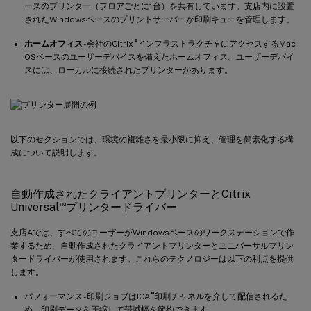
ースのプリンター（フロアごとに1台）を共有しています。支店内に設置
されたWindowsベースのプリントサーバーが印刷キューを管理します。
®
ホームオフィス
- 会社のCitrix
インフラストラクチャにアクセスするMac
OSベースのユーザーデバイスを備えたホームオフィス。ユーザーデバイ
スには、ローカルに接続されたプリンターがあります。
以下のセクションでは、環境の複雑さを最小限に抑え、管理を簡素化する構
成について説明します。
自動作成されたクライアントプリンターとCitrix
™
Universal
プリンタードライバー
支店Aでは、すべてのユーザーがWindowsベースのワークステーションで作
業するため、自動作成されたクライアントプリンターとユニバーサルプリン
タードライバーが使用されます。これらのテクノロジーは以下の利点を提供
します。
®
パフォーマンス - 印刷ジョブはICA
印刷チャネルを介して配信されるた
め、印刷データを圧縮して帯域幅を節約できます。