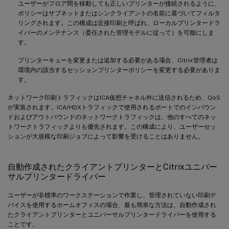
ユーザーがフロア間を移動しても正しいプリンターが接続されるように、
ポリシーはサブネットまたはシンクライアントの名前に基づいてフィルタ
リングされます。この構成は近接印刷と呼ばれ、ローカルプリンタードラ
イバーのメンテナンス（委任された管理モデルに従って）を可能にしま
す。
プリンターキューを変更または追加する必要がある場合、Citrix管理者は
環境内の該当するセッションプリンターポリシーを変更する必要がありま
す。
ネットワーク印刷トラフィックはICA仮想チャネル外に送信されるため、QoS
が実装されます。ICA/HDXトラフィックで使用されるポートでのインバウン
ドおよびアウトバウンドのネットワークトラフィックは、他のすべてのネッ
トワークトラフィックよりも優先されます。この構成により、ユーザーセッ
ションが大規模な印刷ジョブによって影響を受けることはありません。
自動作成されたクライアントプリンターとCitrixユニバー
サルプリンタードライバー
ユーザーが非標準のワークステーションで作業し、管理されていない印刷デ
バイスを使用するホームオフィスの場合、最も簡単な方法は、自動作成され
たクライアントプリンターとユニバーサルプリンタードライバーを使用する
ことです。