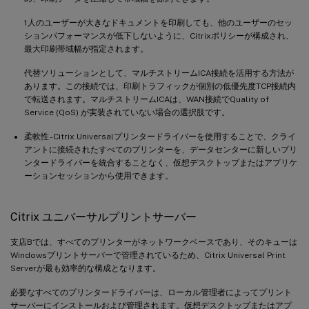
1人のユーザーが大きなドキュメントを印刷しても、他のユーザーのセッ
ションパフォーマンスが低下しないように、Citrixポリシーが構成され、
最大印刷帯域幅が指定されます。
代替ソリューションとして、マルチストリームICA接続を活用する方法が
あります。この接続では、印刷トラフィックが個別の低優先度TCP接続内
で転送されます。マルチストリームICAは、WAN接続でQuality of
Service (QoS) が実装されていない場合の選択肢です。
柔軟性 - Citrix Universalプリンタードライバーを使用することで、クライ
アントに接続されたすべてのプリンターを、データセンターに新しいプリ
ンタードライバーを統合することなく、仮想デスクトップまたはアプリケ
ーションセッションから使用できます。
Citrix ユニバーサルプリントサーバー
支店Bでは、すべてのプリンターがネットワークベースであり、そのキューは
Windowsプリントサーバーで管理されているため、Citrix Universal Print
Serverが最も効率的な構成となります。
必要なすべてのプリンタードライバーは、ローカル管理者によってプリント
サーバーにインストールおよび管理されます。仮想デスクトップまたはアプ