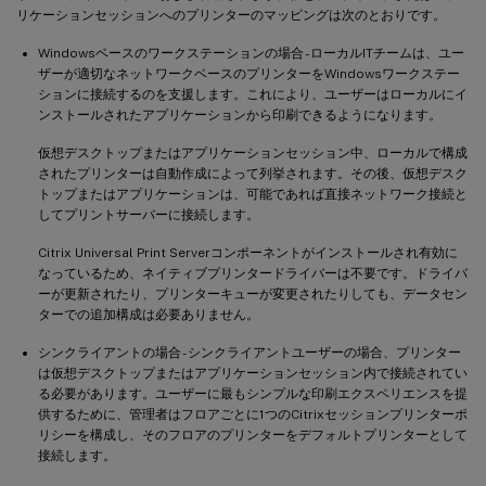
リケーションセッションへのプリンターのマッピングは次のとおりです。
Windowsベースのワークステーションの場合 - ローカルITチームは、ユー
ザーが適切なネットワークベースのプリンターをWindowsワークステー
ションに接続するのを支援します。これにより、ユーザーはローカルにイ
ンストールされたアプリケーションから印刷できるようになります。
仮想デスクトップまたはアプリケーションセッション中、ローカルで構成
されたプリンターは自動作成によって列挙されます。その後、仮想デスク
トップまたはアプリケーションは、可能であれば直接ネットワーク接続と
してプリントサーバーに接続します。
Citrix Universal Print Serverコンポーネントがインストールされ有効に
なっているため、ネイティブプリンタードライバーは不要です。ドライバ
ーが更新されたり、プリンターキューが変更されたりしても、データセン
ターでの追加構成は必要ありません。
シンクライアントの場合 - シンクライアントユーザーの場合、プリンター
は仮想デスクトップまたはアプリケーションセッション内で接続されてい
る必要があります。ユーザーに最もシンプルな印刷エクスペリエンスを提
供するために、管理者はフロアごとに1つのCitrixセッションプリンターポ
リシーを構成し、そのフロアのプリンターをデフォルトプリンターとして
接続します。