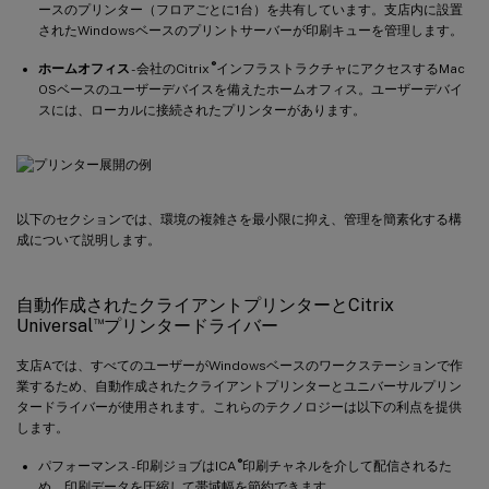
ースのプリンター（フロアごとに1台）を共有しています。支店内に設置
されたWindowsベースのプリントサーバーが印刷キューを管理します。
®
ホームオフィス
- 会社のCitrix
インフラストラクチャにアクセスするMac
OSベースのユーザーデバイスを備えたホームオフィス。ユーザーデバイ
スには、ローカルに接続されたプリンターがあります。
以下のセクションでは、環境の複雑さを最小限に抑え、管理を簡素化する構
成について説明します。
自動作成されたクライアントプリンターとCitrix
™
Universal
プリンタードライバー
支店Aでは、すべてのユーザーがWindowsベースのワークステーションで作
業するため、自動作成されたクライアントプリンターとユニバーサルプリン
タードライバーが使用されます。これらのテクノロジーは以下の利点を提供
します。
®
パフォーマンス - 印刷ジョブはICA
印刷チャネルを介して配信されるた
め、印刷データを圧縮して帯域幅を節約できます。