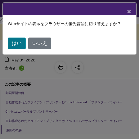
製品ドキュメン
JA
×
ト
Webサイトの表示をブラウザーの優先言語に切り替えますか ?
印刷構成の具体例
このコンテンツは動的に機械
フィードバックを提供する
翻訳されています。
はい
いいえ
May 31, 2026
C
寄稿者:
この記事の概要
印刷展開の例
™
自動作成されたクライアントプリンターとCitrix Universal
プリンタードライバー
Citrix ユニバーサルプリントサーバー
自動作成されたクライアントプリンターとCitrixユニバーサルプリンタードライバー
展開の概要