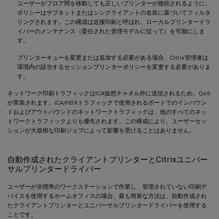
ユーザーがフロア間を移動しても正しいプリンターが接続されるように、
ポリシーはサブネットまたはシンクライアントの名前に基づいてフィルタ
リングされます。この構成は近接印刷と呼ばれ、ローカルプリンタードラ
イバーのメンテナンス（委任された管理モデルに従って）を可能にしま
す。
プリンターキューを変更または追加する必要がある場合、Citrix管理者は
環境内の該当するセッションプリンターポリシーを変更する必要がありま
す。
ネットワーク印刷トラフィックはICA仮想チャネル外に送信されるため、QoS
が実装されます。ICA/HDXトラフィックで使用されるポートでのインバウン
ドおよびアウトバウンドのネットワークトラフィックは、他のすべてのネッ
トワークトラフィックよりも優先されます。この構成により、ユーザーセッ
ションが大規模な印刷ジョブによって影響を受けることはありません。
自動作成されたクライアントプリンターとCitrixユニバー
サルプリンタードライバー
ユーザーが非標準のワークステーションで作業し、管理されていない印刷デ
バイスを使用するホームオフィスの場合、最も簡単な方法は、自動作成され
たクライアントプリンターとユニバーサルプリンタードライバーを使用する
ことです。