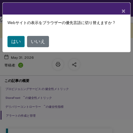
製品ドキュメン
JA
×
ト
Webサイトの表示をブラウザーの優先言語に切り替えますか ?
インフラストラクチャダッシュボー
このコンテンツは動的に機械
フィードバックを提供する
翻訳されています。
ド
はい
いいえ
May 31, 2026
C
寄稿者:
この記事の概要
プロビジョニングサービス の 健全性メトリック
™
StoreFront
の健全性メトリック
™
デリバリーコントローラー
の健全性指標
アラートの作成と管理