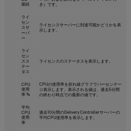
接続
き）です。
ライ
セン
ライセンスサーバーに到達可能かどうかを表
スサ
示します。
ーバ
ー
ライ
セン
スス
ライセンスのステータスを表示します。
テー
タス
CPUの使用率を折れ線グラフでパーセンテー
CPU
使用
ジ表示します。表示される値は、過去5分間
率 %
の終わり時点での最新の値です。
平均
過去10分間のDelivery Controllerサーバーの
CPU
使用
平均CPU使用率を表示します。
率