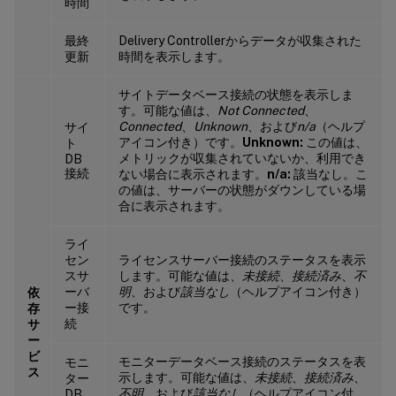
時間
最終
Delivery Controllerからデータが収集された
更新
時間を表示します。
サイトデータベース接続の状態を表示しま
す。可能な値は、
Not Connected
、
Connected
、
Unknown
、および
n/a
（ヘルプ
サイ
アイコン付き）です。
Unknown:
この値は、
ト
メトリックが収集されていないか、利用でき
DB
接続
ない場合に表示されます。
n/a:
該当なし。こ
の値は、サーバーの状態がダウンしている場
合に表示されます。
ライ
セン
ライセンスサーバー接続のステータスを表示
スサ
します。可能な値は、
未接続
、
接続済み
、
不
ーバ
明
、および
該当なし
（ヘルプアイコン付き）
依
ー接
です。
存
続
サ
ー
ビ
モニターデータベース接続のステータスを表
モニ
ス
示します。可能な値は、
未接続
、
接続済み
、
ター
不明
、および
該当なし
（ヘルプアイコン付
DB