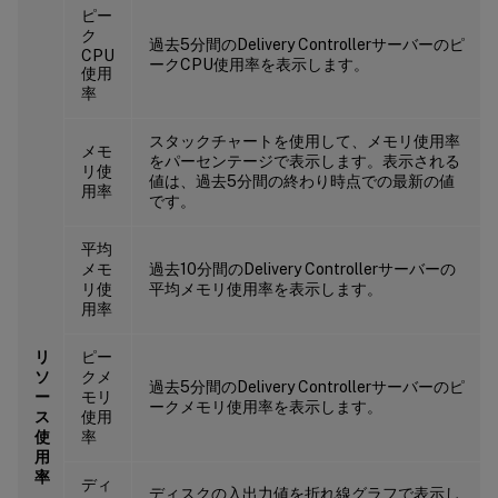
ピー
ク
過去5分間のDelivery Controllerサーバーのピ
CPU
ークCPU使用率を表示します。
使用
率
スタックチャートを使用して、メモリ使用率
メモ
をパーセンテージで表示します。表示される
リ使
値は、過去5分間の終わり時点での最新の値
用率
です。
平均
メモ
過去10分間のDelivery Controllerサーバーの
リ使
平均メモリ使用率を表示します。
用率
リ
ピー
ソ
クメ
過去5分間のDelivery Controllerサーバーのピ
ー
モリ
ークメモリ使用率を表示します。
ス
使用
使
率
用
率
ディ
ディスクの入出力値を折れ線グラフで表示し