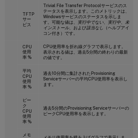
Trivial File Transfer Protocolサービスのス
テータスを表示します。このメトリックは、
TFTP
Windowsサービスのステータスを示しま
サー
す。可能な値は、
実行中でない
、
実行中
、
未
ビス
インストール
、および
該当なし
（ヘルプアイ
コン付き）です。
CPU使用率を折れ線グラフで表示します。
CPU
使用
表示される値は、過去5分間の終わりの最新
率 %
の値です。
平均
過去10分間に集計されたProvisioning
CPU
Serviceサーバーの平均CPU使用率を表示し
使用
ます。
率 %
ピー
ク
過去5分間のProvisioning Serviceサーバーの
CPU
ピークCPU使用率を表示します。
使用
率 %
メモ
メモリ使用率を積み上げグラフで表示しま