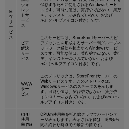
ウォ
保存するために使用されるWindowsサービ
レッ
スです。可能な値は、
実行中ではない
、
実行
依
トサ
中
、
インストールされていない
、および
存
ービ
n/a
（ヘルプアイコン付き）です。
サ
ス
ー
ビ
ス
このサービスは、StoreFrontサーバーのピ
ピア
アメッシュを形成するサーバー間グループネ
解決
ットワーク通信を担当するWindowsサービ
サー
スです。可能な値は、
実行中ではない
、
実行
ビス
中
、
インストールされていない
、および
n/a
（ヘルプアイコン付き）です。
このメトリックは、StoreFrontサーバーの
Webサービスです。このメトリックは、
WWW
Windowsサービスのステータスを示しま
サー
す。可能な値は、
実行中ではない
、
実行中
、
ビス
インストールされていない
、および
n/a
（ヘ
ルプアイコン付き）です。
CPUの使用率を折れ線グラフでパーセンテ
CPU
使用
ージ表示します。表示される値は、過去5分
率 (%)
間の終わり時点での最新の値です。