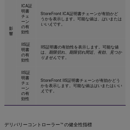
ICA証
明書
StoreFront ICA証明書チェーンが有効かど
チェ
うかを表示します。可能な値は、
はい
または
ーン
いいえ
です。
の有
影
効性
響
IIS証
IIS証明書の有効性を表示します。可能な値
明書
は、
期限切れ
、
期限切れ間近
、
有効
、
見つか
の有
りません
です。
効性
IIS証
明書
StoreFront IIS証明書チェーンが有効かどう
チェ
かを表示します。可能な値は
はい
または
いい
ーン
え
です。
の有
効性
™
デリバリーコントローラー
の健全性指標