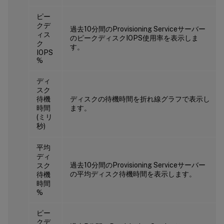
ピー
クデ
過去10分間のProvisioning Serviceサーバー
ィス
のピークディスクIOPS使用率を表示しま
ク
す。
IOPS
%
ディ
スク
待機
ディスクの待機時間を折れ線グラフで表示し
時間
ます。
(ミリ
秒)
平均
ディ
過去10分間のProvisioning Serviceサーバー
スク
の平均ディスク待機時間を表示します。
待機
時間
%
ピー
クデ