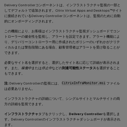
Delivery Controllerコンポーネントは、インフラストラクチャ監視の一部と
™
してデフォルトで追加されます。Citrix Virtual Apps and Desktops
サイト
に接続されているDelivery Controllerコンポーネントは、監視のために自動
的にオンボーディングされます。
この機能により、お客様はインフラストラクチャ監視ダッシュボードでコン
トローラーの健全性を監視し、アラートを設定できます。アラート機能によ
り、デリバリーコントローラー用に作成されたポリシーのいずれかがクリテ
ィカルまたは警告段階にある場合、顧客管理者はアラートを受け取ることが
できます。
必要なサイト名を選択すると、選択したサイト名に応じて詳細が表示されま
す。また、
稼働中
または
停止中
などの
到達可能性ステータス
を選択すること
もできます。
注:
Delivery Controllerの監視には、
CitrixInfraMonitor.msi
ファイル
は必要ありません。
インフラストラクチャの詳細について、シングルサイトとマルチサイトの両
方の詳細を監視できます。
インフラストラクチャ
タブをクリックし、
Delivery Controller
を選択しま
す。Delivery Controllerのインフラストラクチャダッシュボードが表示され
ます。