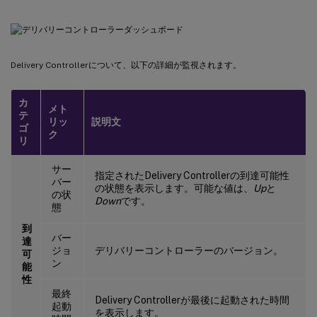
Delivery Controllerについて、以下の詳細が監視されます。
カ
メト
テ
リッ
説明文
ゴ
ク
リ
サー
指定されたDelivery Controllerの到達可能性
バー
の状態を表示します。可能な値は、
Up
と
の状
Down
です。
態
到
バー
達
ジョ
デリバリーコントローラーのバージョン。
可
ン
能
性
最終
Delivery Controllerが最後に起動された時間
起動
を表示します。