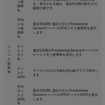
リ使
す。表示される値は、過去5分間の終わりの
用率
最新の値です。
%
平均
過去10分間に集計されたProvisioning
メモ
Serviceサーバーの平均メモリ使用率を表示
リ使
します。
用率
%
ピー
リ
過去5分間のProvisioning Serviceサーバーの
クメ
ソ
ピークメモリ使用率を表示します。
モリ
ー
%
ス
使
用
ディ
ディスクの入出力値を折れ線グラフで表示し
率
スク
ます。
IOPS
平均
過去10分間に集計されたProvisioning
ディ
Serviceサーバーの平均ディスクIOPSを表示
スク
します。
IOPS
%