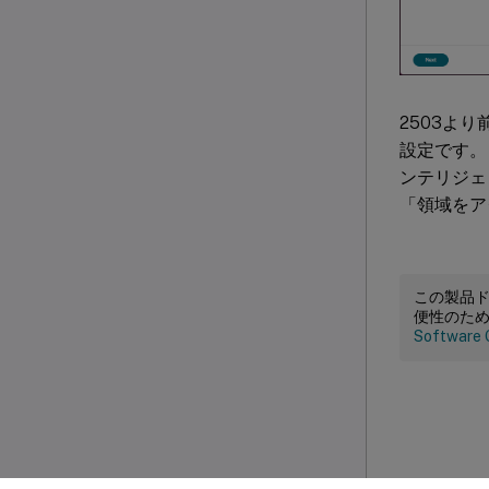
2503よ
設定です。
ンテリジェ
「領域をア
この製品
便性のた
Software 