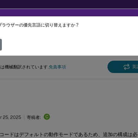
ブラウザーの優先言語に切り替えますか ?
ツは動的に機械翻訳されています。
フィ
Virtual Apps and Desktops
7 2511
Thinwire
英
は機械翻訳されています.
免責事項
C
r 25, 2025
寄稿者:
コードはデフォルトの動作モードであるため、追加の構成は必