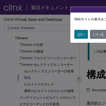
製品ドキュメント
Citrix Virtual Apps and Desktops
Webサイトの表示を
このコンテン
Current Release
Citrix 
はい
いいえ
Thinwire
Thinwire の分析
この記事
Thinwire の構成
Thinwire フルスクリーンエンコーダー
Thinwire セレクティブエンコーダー
構成
セレクティブエンコーダーの使用
構成
<
ビルドトゥロスレス
Novembe
通常のビルドトゥロスレスの使用
インテリジェントビルドトゥロスレス
選択的エン
ビデオコーデックの不使用