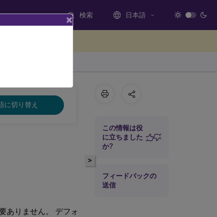
検索
日本語
×
ードバックを提供する
語に切り替え
この情報は役
に立ちました
か?
>
フィードバックの
送信
要ありません。 デフォ