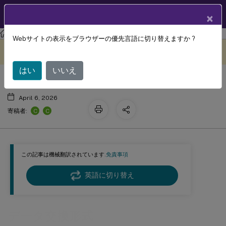
製品ドキュメン
JA
×
ト
Citrix Virtual Apps and Desktops
7 2511
リファレンス
Webサイトの表示をブラウザーの優先言語に切り替えますか ?
データ交換形式
このコンテンツは動的に機械
フィードバックを提供する
翻訳されています。
はい
いいえ
April 6, 2026
C
C
寄稿者:
この記事は機械翻訳されています.
免責事項
英語に切り替え
データ交換形式