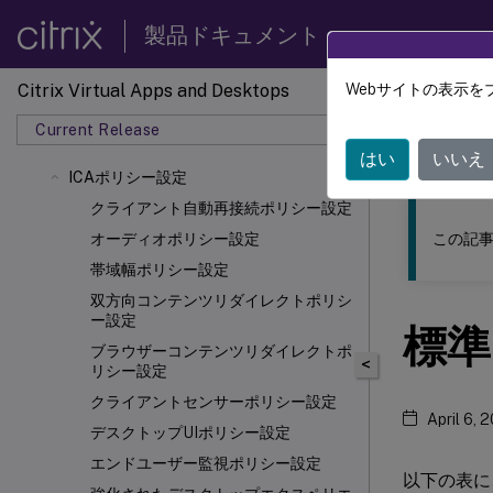
製品ドキュメント
Citrix Virtual Apps and Desktops
Webサイトの表示を
このコンテン
Current Release
Citrix 
はい
いいえ
ICAポリシー設定
クライアント自動再接続ポリシー設定
この記事
オーディオポリシー設定
帯域幅ポリシー設定
双方向コンテンツリダイレクトポリシ
ー設定
標準
ブラウザーコンテンツリダイレクトポ
<
リシー設定
クライアントセンサーポリシー設定
April 6, 
デスクトップUIポリシー設定
エンドユーザー監視ポリシー設定
以下の表に