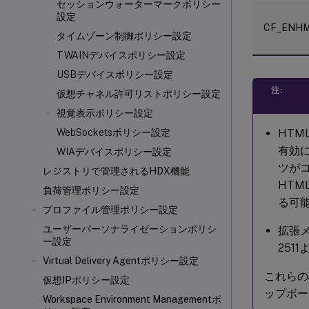
セッションウォーターマークポリシー
設定
CF_ENHM
タイムゾーン制御ポリシー設定
TWAINデバイスポリシー設定
USBデバイスポリシー設定
注:
仮想チャネル許可リストポリシー設定
視覚表示ポリシー設定
HT
WebSocketsポリシー設定
有効
WIAデバイスポリシー設定
ツが
レジストリで管理されるHDX機能
HT
負荷管理ポリシー設定
る可
プロファイル管理ポリシー設定
ユーザーパーソナライゼーションポリシ
拡張メタ
ー設定
251
Virtual Delivery Agentポリシー設定
これらの
仮想IPポリシー設定
ップボー
Workspace Environment Managementポ