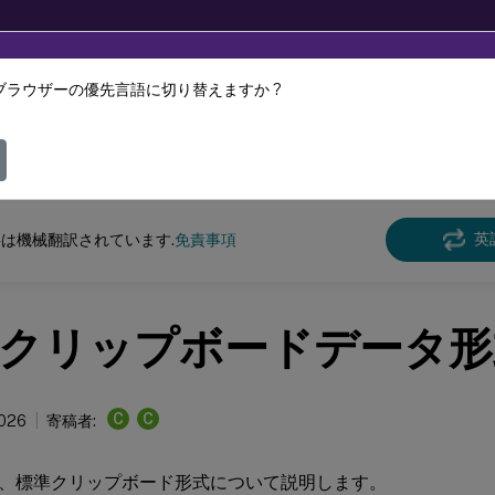
ブラウザーの優先言語に切り替えますか ?
ツは動的に機械翻訳されています。
フィ
Virtual Apps and Desktops
7 2511
リファレンス
英
は機械翻訳されています.
免責事項
クリップボードデータ形
C
C
2026
寄稿者:
、標準クリップボード形式について説明します。