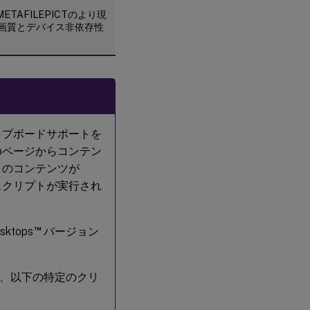
TAFILEPICTのより現
画質とデバイス非依存性
ップボードサポートを
bページからコンテン
このコンテンツが
スクリプトが実行され
。
™
ktops
バージョン
、以下の特定のクリ