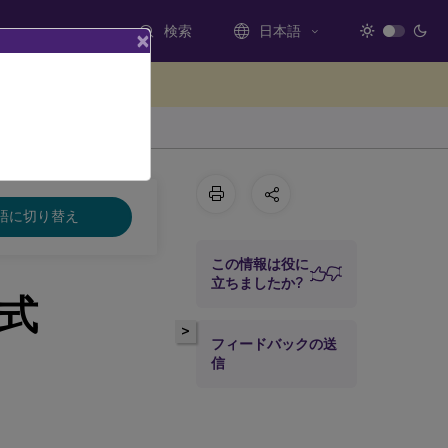
検索
日本語
×
ードバックを提供する
語に切り替え
この情報は役に
立ちましたか?
式
>
フィードバックの送
信