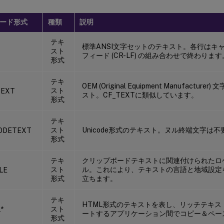
ード形式
種類
説明
テキ
標準ANSI文字セットのテキスト。各行はキ
スト
フィード (CR-LF) の組み合わせで終わります
形式
テキ
OEM (Original Equipment Manufactu
スト
TEXT
スト。CF_TEXTに類似しています。
形式
テキ
スト
Unicode形式のテキスト。ヌル終端文字は不
ODETEXT
形式
テキ
クリップボードテキストに関連付けられたロ
スト
ル。これにより、テキストの言語と地域設定
LE
形式
立ちます。
テキ
HTML形式のテキストを表し、リッチテキ
スト
*
ートするアプリケーション間でコピー＆ペー
形式