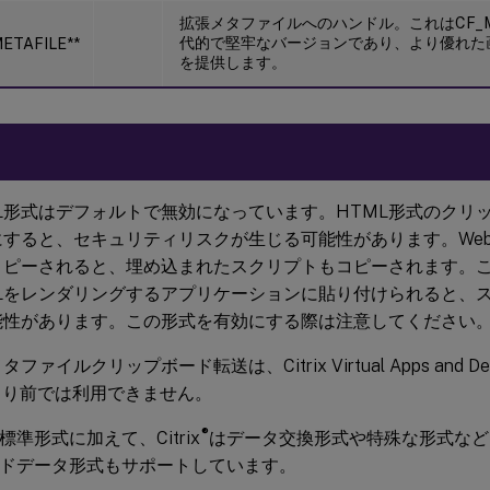
拡張メタファイルへのハンドル。これはCF_ME
代的で堅牢なバージョンであり、より優れた
ETAFILE**
を提供します。
ML形式はデフォルトで無効になっています。HTML形式のクリ
にすると、セキュリティリスクが生じる可能性があります。We
コピーされると、埋め込まれたスクリプトもコピーされます。
MLをレンダリングするアプリケーションに貼り付けられると、
能性があります。この形式を有効にする際は注意してください
ファイルクリップボード転送は、Citrix Virtual Apps and Des
1より前では利用できません。
®
標準形式に加えて、Citrix
はデータ交換形式や特殊な形式など
ドデータ形式もサポートしています。