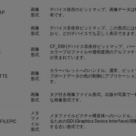
画像
デバイス依存のビットマップ。画像データは
AP
形式
有です。
画像
デバイス非依存ビットマップ。この形式には
形式
おり、どのデバイスでも正しく表示できます
CF_DIB (デバイス非依存ビットマップ、バー
画像
カラープロファイルや透明度用のアルファチ
5
形式
が含まれています。
カラーパレットへのハンドル。通常、ビット
画像
プボードデータの色の制御にアプリケーショ
TTE
形式
す。
画像
タグ付き画像ファイル形式。出版や写真で一
形式
な画像形式です。
メタ
メタファイルピクチャ構造体へのハンドル。
ファ
るためのGDI (Graphics Device Interf
FILEPIC
イル
する古い形式です。
形式