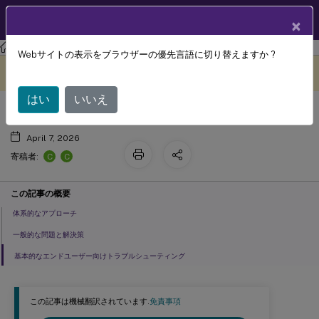
製品ドキュメン
JA
×
ト
Citrix Virtual Apps and Desktops
7 2511
Webサイトの表示をブラウザーの優先言語に切り替えますか ?
トラブルシューティング
このコンテンツは動的に機械
フィードバックを提供する
翻訳されています。
はい
いいえ
April 7, 2026
C
C
寄稿者:
この記事の概要
体系的なアプローチ
一般的な問題と解決策
基本的なエンドユーザー向けトラブルシューティング
この記事は機械翻訳されています.
免責事項