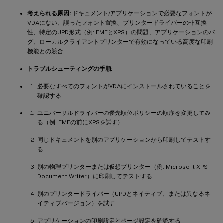
考えられる原因:
ドキュメント/アプリケーションで必要なフォントが
-
**
ポリシーの競合 
/
 設定の無視
**
VDAにない、誤ったフォント置換、プリンタードライバーの非互換
性、特定のUPD形式（例: EMFとXPS）の問題、アプリケーションのバ
グ、ローカルクライアントプリンターで有効になっている高度な印刷
-
**
考えられる原因
:
**
GPO
設定がCitrixポリシ
機能との競合
-
**
トラブルシューティングの手順
:
**
トラブルシューティングの手順:
必要なすべてのフォントがVDAにインストールされていることを
1.
  Citrixグループポリシーモデリングウィ
確認する
1.
  ポリシーフィルター（ユーザーグループ、ク
ユニバーサルドライバーの優先順位ポリシーの順序を変更してみ
1.
  Studio
/
る（例: EMFの前にXPSを試す）
-
1.
  Citrixポリシーの問題を特定するため、
VDA
同じドキュメントを別のアプリケーションから印刷してテストす
-
1.
VDA
上のポリシー処理結果を調査する（例
:
`
g
る
-
1.
  ユーザー
/
VDA
に適用されるポリシーセットを簡
別の物理プリンターまたは仮想プリンター（例: Microsoft XPS
Document Writer）に印刷してテストする
-
**
ドライバーの問題（全般 
-
 互換性、破損、マッ
別のプリンタードライバー（UPDとネイティブ、または異なるネ
イティブバージョン）を試す
-
**
考えられる原因
:
**
 ドライバーが
VDA
OS
または
-
**
トラブルシューティングの手順
:
**
アプリケーションの印刷設定とページ設定を確認する