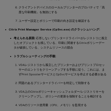
1.
  Citrix 
UPD
で印刷を試す（ユニバーサルプ
クライアントデバイスのローカルプリンターのプロパティで「高
1.
  適用されたポリシーに基づいて、正しいドラ
度な印刷機能」を無効にする
-
1.
  必要なネイティブドライバーが
VDA
ユーザー設定とポリシーで印刷の向き設定を確認する
-
1.
CVAD
および
VDA
OS
-
1.
  問題のあるドライバーをクリーン再インストー
Citrix Print Manager Service (CpSvc.exe) のクラッシュ/ハング:
1.
  プリンタードライバーマッピングポリシーのル
考えられる原因:
応答しないプリンタードライバーがレジストリに孤立
1.
VDA
にインストールされているドライバーの数
したオブジェクトを残している、印刷に関連するCitrixポリシーデー
タが破損している、システムリソースの競合
-
**
印刷速度の低下 
/
 パフォーマンスの問題
:
**
トラブルシューティングの手順:
-
**
考えられる原因
:
**
 ネットワークの輻輳または高
VDAレジストリから孤立したプリンターおよびプリントプロセッ
-
**
トラブルシューティングの手順
:
**
サーのエントリをクリーンアップする手順に従う。これには、ま
1.
VDA
、クライアント、およびプリントサーバー
ずPrint SpoolerサービスとCpSvcサービスを停止する必要がある
1.
問題のあるプリンタードライバーを特定して削除する
VDA上のCitrixポリシーキャッシュフォルダー/レジストリキーを
クリーンアップし、ポリシーの更新を強制することを検討する
VDAのリソース使用量（CPU、メモリ）を監視する