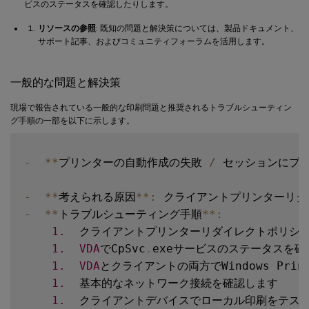
ビスのステータスを確認したりします。
リソースの参照
: 既知の問題と解決策については、製品ドキュメント、
サポート記事、およびコミュニティフォーラムを活用します。
一般的な問題と解決策
現場で報告されている一般的な印刷問題と推奨されるトラブルシューティン
グ手順の一部を以下に示します。
-
**
プリンターの自動作成の失敗 
/
 セッションにプ
-
**
考えられる原因
**
:
 クライアントプリンターリ
-
**
トラブルシューティング手順
**
:
1.
  クライアントプリンターリダイレクトポリシ
1.
VDA
でCpSvc
.
exeサービスのステータスを確
1.
VDA
とクライアントの両方でWindows Pri
1.
  基本的なネットワーク接続を確認します

1.