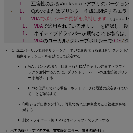
-
1.
-
1.
  CpSvcまたはプリンター作成に関連するエラ
-
1.
VDA
でポリシーの更新を強制します
(
gpupda
1.
VDA
で適用されているポリシーを確認し、期待
1.
  ネイティブドライバーが期待される場合は、
V
1.
VDA
のローカル
/
グループポリシーで
RDS
/
タ
1.
VDA
レジストリ内の孤立したプリンターエント
ユニバーサル印刷ポリシーを介してUPD最適化（画像圧縮、フォント/
画像キャッシュ）を有効にして設定する
-
**
プリントスプーラーのクラッシュ 
/
サービス応
®
WANリンクの場合、圧縮されたICA
チャネル経由でトラフィ
ックを強制するために、プリントサーバーへの直接接続ポリシ
-
**
考えられる原因
**
:
欠陥のある、または互換性の
ーを無効にする
-
**
トラブルシューティング手順
**
:
UPSを使用している場合、ネットワークに最適に設定されてい
1.
Windowsイベントログ
(
アプリケーションロ
ることを確認する
1.
  Print Spoolerサービスの再起動を試みます
印刷ジョブ自体を分析し、可能であれば解像度または複雑さを軽
1.
再起動が失敗するか、問題が繰り返される場
減する
1.
  問題のあるプリンタードライバーを特定して
別のドライバー（例: UPDとネイティブ）でテストする
1.
  Citrix 
UPD
または汎用Microsoftドライ
1.
  レジストリ内の孤立した印刷プロセッサを探し
出力の誤り（文字の欠落、書式設定エラー、向きの誤り）: