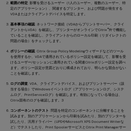
範囲の特定
: 影響を受けるユーザー（1人のユーザー、複数のユーザー、特
定のアプリケーション）、関連するプリンター、および問題が発生する
VDAまたはクライアントデバイスを特定します。
基本事項の確認
: ネットワーク接続（VDAからプリントサーバー、クライ
®
アントからVDA）を確認し、プリンターがオンラインでCitrix
外で機能し
ていることを確認し、クライアントからのローカル印刷（リダイレクトの
問題の場合）をチェックします。
ポリシーの確認
: Citrix Group Policy Modelingウィザードなどのツール
を使用するか、VDAで適用されているポリシー設定を確認して、影響を受
けるユーザー/セッションに適用されている関連Citrixポリシー設定を調べ
ます。ポリシー設定が意図どおりに構成されており、明らかな競合がない
ことを確認します。
ログの調査
: VDA、クライアントデバイス、およびプリントサーバー（該
当する場合）でWindowsイベントログ（アプリケーションログ、システ
ムログ、PrintServiceログ）を確認します。有効になっている場合は、
Citrix固有のログを確認します。3
コンポーネントのテスト
: 問題を特定のコンポーネントに分離することを
試みます。別のアプリケーションから印刷を試みたり、別のプリンターを
試したり、汎用ドライバー（UPDやMicrosoft XPS Document Writerな
ど）でテストしたり、Print SpoolerサービスとCitrix Print Managerサー