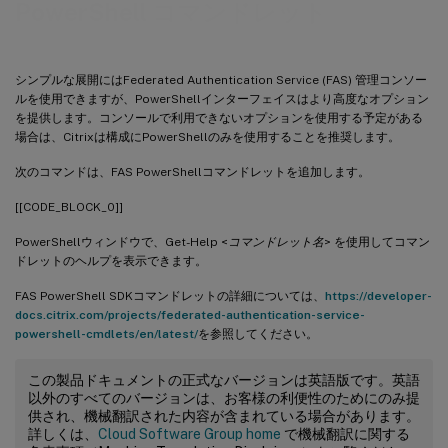
PowerShell コマンドレット
シンプルな展開にはFederated Authentication Service (FAS) 管理コンソー
ルを使用できますが、PowerShellインターフェイスはより高度なオプション
を提供します。コンソールで利用できないオプションを使用する予定がある
場合は、Citrixは構成にPowerShellのみを使用することを推奨します。
次のコマンドは、FAS PowerShellコマンドレットを追加します。
[[CODE_BLOCK_0]]
PowerShellウィンドウで、Get-Help <
コマンドレット名
> を使用してコマン
ドレットのヘルプを表示できます。
FAS PowerShell SDKコマンドレットの詳細については、
https://developer-
docs.citrix.com/projects/federated-authentication-service-
powershell-cmdlets/en/latest/
を参照してください。
この製品ドキュメントの正式なバージョンは英語版です。英語
以外のすべてのバージョンは、お客様の利便性のためにのみ提
供され、機械翻訳された内容が含まれている場合があります。
詳しくは、
Cloud Software Group home
で機械翻訳に関する