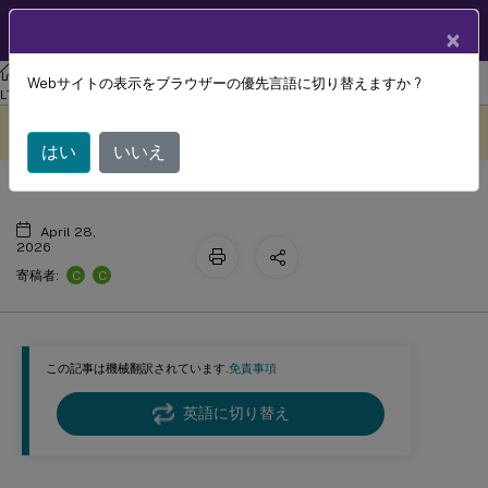
製品ドキュメン
JA
×
ト
フェデレーション認証サービス
フェデレーション認証サービス 2203
Webサイトの表示をブラウザーの優先言語に切り替えますか ?
PowerShell コマンドレット
LTSR
このコンテンツは動的に機械
フィードバックを提供する
翻訳されています。
はい
いいえ
April 28,
2026
C
C
寄稿者:
この記事は機械翻訳されています.
免責事項
英語に切り替え