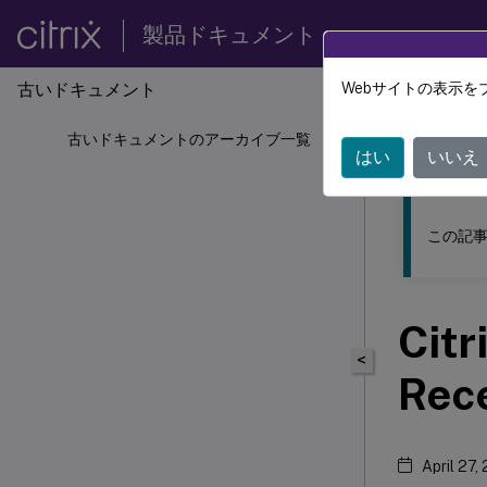
製品ドキュメント
古いドキュメント
Webサイトの表示を
このコンテン
古いドキュメントのアーカイブ一覧
古いド
はい
いいえ
この記事
Citr
<
Rece
April 27,