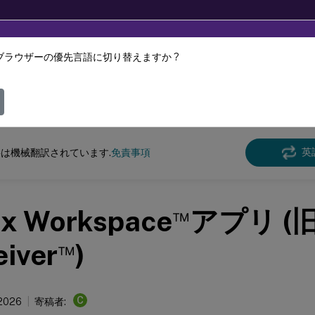
ブラウザーの優先言語に切り替えますか ?
ツは動的に機械翻訳されています。
フィ
キュメント
英
は機械翻訳されています.
免責事項
™
ix Workspace
アプリ (旧C
™
iver
)
C
 2026
寄稿者: