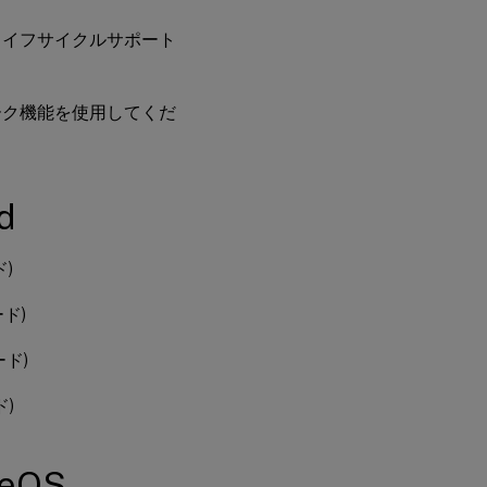
プリ for HTML5
ライフサイクルサポート
Citrix Workspaceア
プリ for Linux
ーク機能を使用してくだ
Citrix Workspaceア
プリ for Mac
Citrix Workspaceア
プリ for Windows
d
Citrix Receiver for
)
Windows
ド)
Citrix Workspace
アプリ for iOS
ード)
ド)
meOS