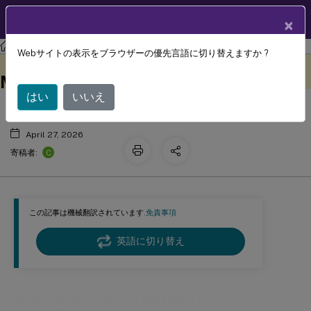
製品ドキュメン
JA
×
ト
古いドキュメント
Webサイトの表示をブラウザーの優先言語に切り替えますか ?
Workspace Environment
このコンテンツは動的に機械
フィードバックを提供する
翻訳されています。
™
Management
はい
いいえ
April 27, 2026
C
寄稿者:
この記事は機械翻訳されています.
免責事項
英語に切り替え
Workspace Environment