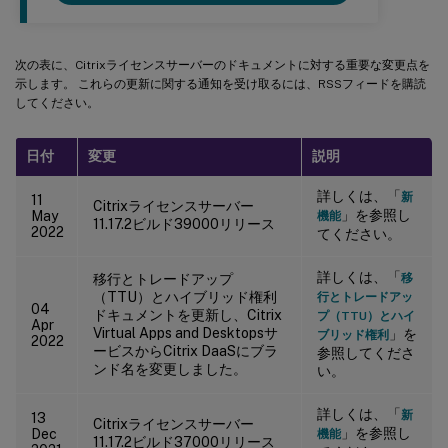
次の表に、Citrixライセンスサーバーのドキュメントに対する重要な変更点を
示します。 これらの更新に関する通知を受け取るには、RSSフィードを購読
してください。
日付
変更
説明
詳しくは、「
新
11
Citrixライセンスサーバー
」を参照し
May
機能
11.17.2ビルド39000リリース
2022
てください。
詳しくは、「
移行とトレードアップ
移
（TTU）とハイブリッド権利
行とトレードアッ
04
ドキュメントを更新し、Citrix
プ（TTU）とハイ
Apr
Virtual Apps and Desktopsサ
」を
ブリッド権利
2022
ービスからCitrix DaaSにブラ
参照してくださ
ンド名を変更しました。
い。
詳しくは、「
新
13
Citrixライセンスサーバー
」を参照し
Dec
機能
11.17.2ビルド37000リリース