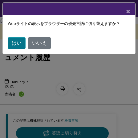
製品ドキュメン
JA
×
ト
ライセンス
ライセンス 11.17.2 build 39000
Webサイトの表示をブラウザーの優先言語に切り替えますか ?
このコンテンツは動的に機械
フィードバックを提供する
翻訳されています。
はい
いいえ
Citrixライセンスサーバーのドキ
ュメント履歴
January 7,
2025
C
寄稿者:
この記事は機械翻訳されています.
免責事項
英語に切り替え