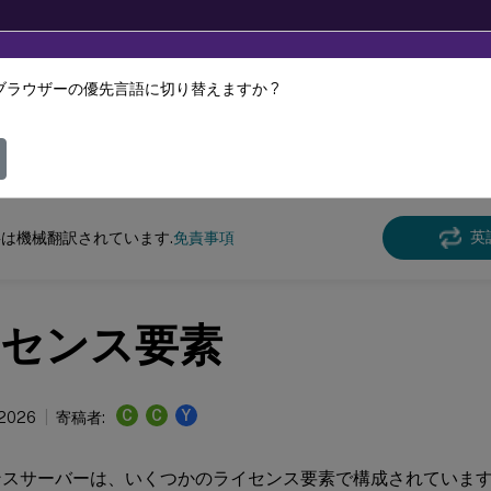
ブラウザーの優先言語に切り替えますか ?
ツは動的に機械翻訳されています。
フィ
ンス
ライセンス 11.17.2 build 54100
英
は機械翻訳されています.
免責事項
センス要素
C
C
Y
 2026
寄稿者:
ンスサーバーは、いくつかのライセンス要素で構成されていま