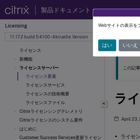
製品ドキュメント
Licensing
Webサイトの表示を
このコンテン
11.17.2 build 54100-Aktuelle Version
ライセ
はい
いいえ
ライセンス
新機能
この記事
ライセンスサーバー
ライセンス要素
ライセンスサービス
ライ
ライセンスの技術概要
ライセンスファイル
<
Citrixライセンシングテレメトリ
April 23,
Citrixライセンスのシステム要件
はじめに
ライセ
Customer Success Services更新ライセン