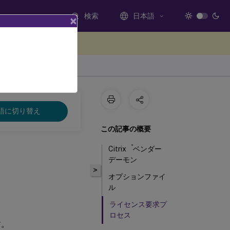
検索
日本語
×
ードバックを提供する
語に切り替え
この記事の概要
®
Citrix
ベンダー
デーモン
>
オプションファイ
ル
ライセンス要求プ
ロセス
す。