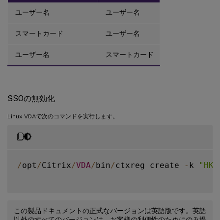
ユーザー名
ユーザー名
スマートカード
ユーザー名
ユーザー名
スマートカード
SSOの無効化
Linux VDAで次のコマンドを実行します。
/
opt
/
Citrix
/
VDA
/
bin
/
ctxreg create 
-
k 
"HKL
この製品ドキュメントの正式なバージョンは英語版です。英語
以外のすべてのバージョンは、お客様の利便性のためにのみ提