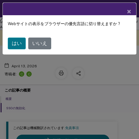
製品ドキュメン
JA
×
ト
リナックス バーチャル デリバリー エージェント
Linux Virtual Delivery
Webサイトの表示をブラウザーの優先言語に切り替えますか ?
非SSO認証
Agent 2212
このコンテンツは動的に機械
フィードバックを提供する
翻訳されています。
はい
いいえ
April 13, 2026
C
C
寄稿者:
この記事の概要
概要
SSOの無効化
この記事は機械翻訳されています.
免責事項