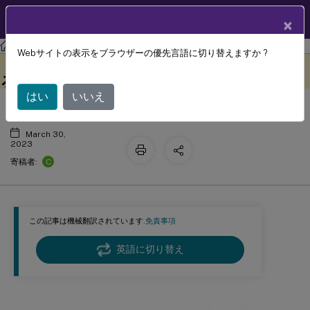
製品ドキュメン
JA
×
ト
Profile Management
Profile Management 2212
Webサイトの表示をブラウザーの優先言語に切り替えますか ?
どのグループのプロファイルを処理す
このコンテンツは動的に機械
フィードバックを提供する
翻訳されています。
るかを定義する
はい
いいえ
March 30,
2023
C
寄稿者:
この記事は機械翻訳されています.
免責事項
英語に切り替え
どのグループのプロファイルを処理