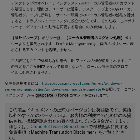
デスクトップのオペレーティングシステムのローカル管理者のアカウント
を処理します。理由は、ユーザーは通常、デスクトップ上でのみローカル
管理者グループに所属し、サーバー環境でのローカル管理者の処理を除外
すると、トラブルシューティングに役立つからです。そのため、このポリ
シーは、デフォルトの動作を変更する場合にのみ有効にします。
［除外グループ］
ポリシーは、
［ローカル管理者のログオン処理］
ポリ
シーよりも優先されます。Profile Managementは、両方のポリシーに表
示されるアカウントを処理しません。
この設定をここで構成しない場合、INIファイルの値が使用されます。こ
の設定をここかINIファイルで構成しないと、ローカル管理者のプロファ
イルは処理されません。
変更を適用するには、
https://docs.microsoft.com/en-us/windows-
server/administration/windows-commands/gpupdate
を参照して、コマン
ドプロンプトから
gpupdate /force
コマンドを実行します。
この製品ドキュメントの正式なバージョンは英語版です。英語
以外のすべてのバージョンは、お客様の利便性のためにのみ提
供され、機械翻訳された内容が含まれている場合があります。
詳しくは、
Cloud Software Group home
で機械翻訳に関する
免責事項（Machine Translation Disclaimer）をご覧くださ
い。