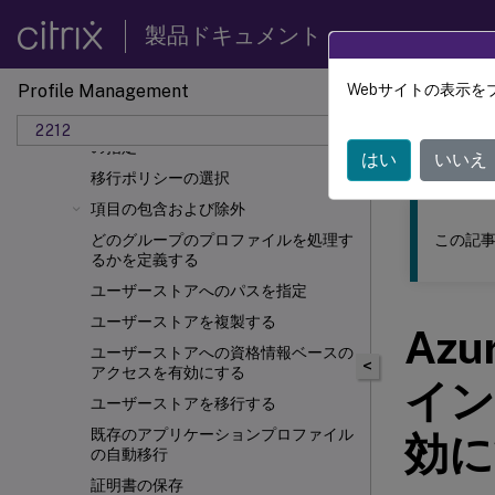
Profile ManagementのINIファイルに
製品ドキュメント
ついて
プロファイルの競合の解決
Profile Management
Webサイトの表示を
Profile Managementの有効化
このコンテン
テンプレートまたは固定プロファイル
2212
の指定
Profil
はい
いいえ
移行ポリシーの選択
項目の包含および除外
この記事
どのグループのプロファイルを処理す
るかを定義する
ユーザーストアへのパスを指定
ユーザーストアを複製する
Az
ユーザーストアへの資格情報ベースの
<
アクセスを有効にする
イン
ユーザーストアを移行する
既存のアプリケーションプロファイル
効に
の自動移行
証明書の保存