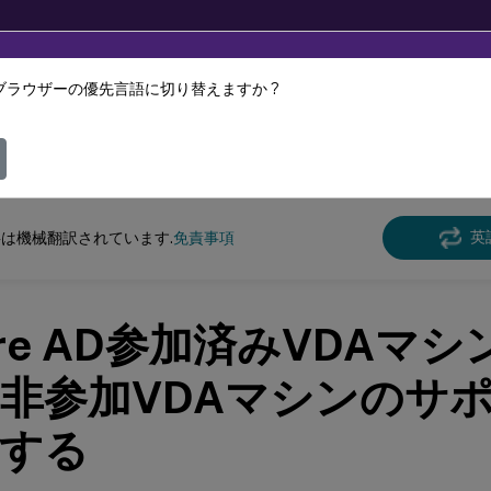
ブラウザーの優先言語に切り替えますか ?
ツは動的に機械翻訳されています。
フィ
e Management
Profile Management 2212
英
は機械翻訳されています.
免責事項
ure AD参加済みVDAマ
非参加VDAマシンのサ
する