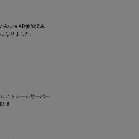
ンのAzure AD参加済み
うになりました。
ロファイルストレージサーバー
1以降