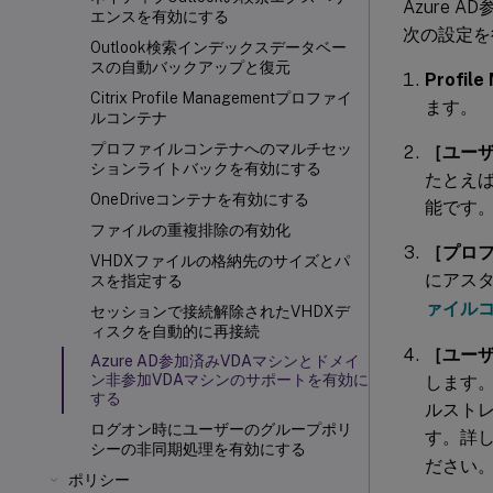
Azure 
エンスを有効にする
次の設定を
Outlook検索インデックスデータベー
スの自動バックアップと復元
Profil
Citrix Profile Managementプロファイ
ます。
ルコンテナ
プロファイルコンテナへのマルチセッ
［ユー
ションライトバックを有効にする
たとえば
OneDriveコンテナを有効にする
能です
ファイルの重複排除の有効化
［プロ
VHDXファイルの格納先のサイズとパ
にアス
スを指定する
ァイル
セッションで接続解除されたVHDXデ
ィスクを自動的に再接続
［ユー
Azure AD参加済みVDAマシンとドメイ
ン非参加VDAマシンのサポートを有効に
します。
する
ルストレ
ログオン時にユーザーのグループポリ
す。詳
シーの非同期処理を有効にする
ださい
ポリシー