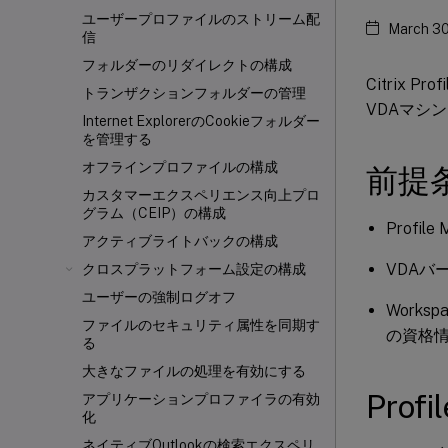
ユーザープロファイルのストリーム配
March 30
信
フォルダーのリダイレクトの構成
Citrix 
トランザクションフォルダーの管理
VDAマシ
Internet ExplorerのCookieフォルダー
を管理する
オフラインプロファイルの構成
前提
カスタマーエクスペリエンス向上プロ
グラム（CEIP）の構成
Profil
アクティブライトバックの構成
VDAバ
クロスプラットフォーム設定の構成
ユーザーの強制ログオフ
Works
ファイルのセキュリティ属性を同期す
の資格情
る
大きなファイルの処理を有効にする
Prof
アプリケーションプロファイラの有効
化
ネイティブOutlookの検索エクスペリ