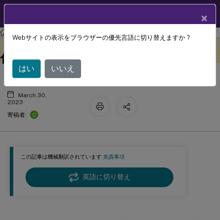
製品ドキュメン
JA
×
ト
Profile Management
Profile Management 2212
Webサイトの表示をブラウザーの優先言語に切り替えますか ?
アプリケーションプロファイラの有効
このコンテンツは動的に機械
フィードバックを提供する
翻訳されています。
化
はい
いいえ
March 30,
2023
C
寄稿者:
この記事は機械翻訳されています.
免責事項
英語に切り替え
アプリケーションプロファイラの有