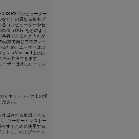
008 R2コンピューター
イルなど）の異なる基本プ
あるコンピューターやセ
織単位（OU）をどのよう
で共有できるかどうかが
のOUの両方で同じプロファイ
いるため、ユーザーはロ
Version 1または
ってのみ共有できます。
場合にユーザーは常にローミン
ておくネットワーク上の場
ください。
イメージから作成される仮想ディス
プロファイル、ユーザーインストー
保存するために使用する
、レジストリ、およびベース