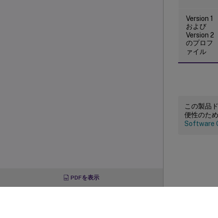
Version 1
および
Version 2
のプロフ
ァイル
この製品
便性のた
Software 
PDFを表示