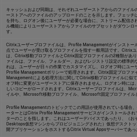
キャッシュおよび同期は、それぞれユーザーストアからのファイル
ーストアへのファイルのアップロードのことを示します。フェッチ
を持ち、ログオン後にユーザーが必要な場合に、ストリーム配信さ
ル機能によりユーザーストアからファイルのサブセットがダウンロ
す。
Citrixユーザープロファイルは、Profile Managementがイン
点でユーザーが受け取るプロファイルを指す一般用語です。Citrix
は、Citrix移動プロファイルとCitrix固定プロファイルの2種類があり
ァイルは、ファイル、フォルダー、およびレジストリ設定の標準的
れは、ユーザーが日々の作業でカスタマイズし、ログオフ時にユー
Profile Managementポリシーで処理されます。Citrix固定プロファイ
Managementによる処理方法に関してCitrix移動プロファイルに
オフ時に変更がユーザーストアに保存されません。ログオン時には
しいコピーがロードされます。Citrixユーザープロファイルは、Micr
イルや、Microsoft移動プロファイル、Microsoft固定プロファ
Profile Managementのトピックでこの用語が使用されている
ーターとはCitrix Profile Managementサービスがインストー
ターのことを指します。これはユーザーデバイスであったり、（おそらくはCi
Desktops仮想マシンからプロビジョニングされた）仮想デスクト
開アプリケーションをホストするCitrix Virtual Appsサーバーで