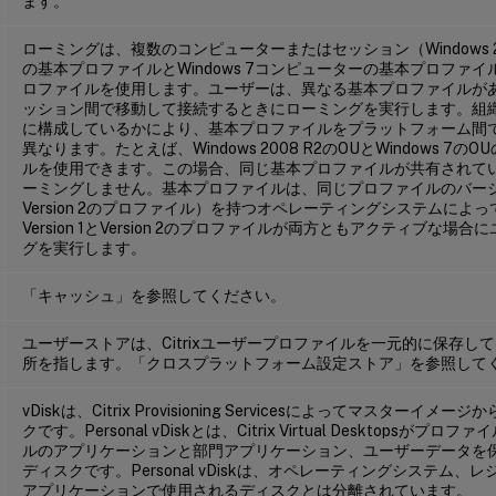
ます。
ローミングは、複数のコンピューターまたはセッション（Windows 2
の基本プロファイルとWindows 7コンピューターの基本プロファ
ロファイルを使用します。ユーザーは、異なる基本プロファイルが
ッション間で移動して接続するときにローミングを実行します。組
に構成しているかにより、基本プロファイルをプラットフォーム間
異なります。たとえば、Windows 2008 R2のOUとWindows 7
ルを使用できます。この場合、同じ基本プロファイルが共有されて
ーミングしません。基本プロファイルは、同じプロファイルのバージョン（
Version 2のプロファイル）を持つオペレーティングシステムによ
Version 1とVersion 2のプロファイルが両方ともアクティブな
グを実行します。
「キャッシュ」を参照してください。
ユーザーストアは、Citrixユーザープロファイルを一元的に保存し
所を指します。「クロスプラットフォーム設定ストア」を参照して
vDiskは、Citrix Provisioning Servicesによってマスター
クです。Personal vDiskとは、Citrix Virtual Desktopsが
ルのアプリケーションと部門アプリケーション、ユーザーデータを
ディスクです。Personal vDiskは、オペレーティングシステム
アプリケーションで使用されるディスクとは分離されています。