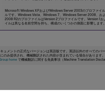
Microsoft Windows XPおよびWindows Server 2003のプロファイ
ルです。Windows Vista、Windows 7、Windows Server 2008、およ
2008 R2のプロファイルはVersion 2プロファイルです。Version 1お
イルは異なる名前空間を持ち、構成のいくつかの側面に影響します
ドキュメントの正式なバージョンは英語版です。英語以外のすべてのバ
めにのみ提供され、機械翻訳された内容が含まれている場合があります
Group home
で機械翻訳に関する免責事項（Machine Translation Dis