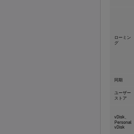
ローミン
グ
同期
ユーザー
ストア
vDisk、
Personal
vDisk