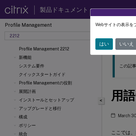
製品ドキュメント
Profile Management
Webサイトの表示を
このコンテン
2212
Profil
はい
いいえ
Profile Management 2212
新機能
この記事
システム要件
クイックスタートガイド
Profile Managementの役割
用語
展開計画
インストールとセットアップ
<
アップグレードと移行
March 30
構成
ポリシー
ここでは、P
統合