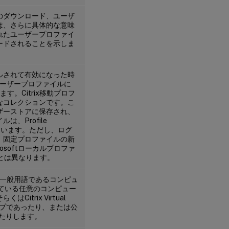
のダウンロード、ユーザ
は、さらに具体的な意味
れたユーザープロファイ
ードされることを示しま
ストールされて有効になった時
ユーザープロファイルに
ます。Citrix移動プロフ
なコレクションです。こ
ザーストアに保存され、
ルは、Profile
似ています。ただし、ログ
、固定プロファイルの新
osoftローカルプロファ
イルとは異なります。
場合、一般用語であるコンピュ
ルされている任意のコンピュー
trix Virtual
ップであったり、または公
あったりします。