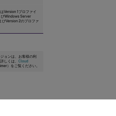
ルはVersion 1プロファイ
びWindows Server
よびVersion 2のプロファ
。
ージョンは、お客様の利
。詳しくは、
Cloud
claimer）をご覧ください。