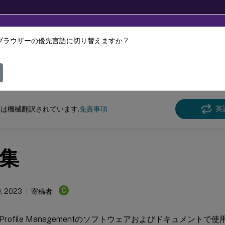
ブラウザーの優先言語に切り替えますか ?
ツは動的に機械翻訳されています。
フィ
e Management
Profile Management 2212
英
は機械翻訳されています.
免責事項
集
C
, 2023
寄稿者:
rofile Managementのソフトウェアおよびドキュメント