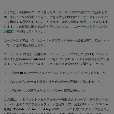
ここでは、各組織のニーズに合ったユーザーストアの作成について説明しま
す。またここでの説明に加えて、できる限り効率的にユーザーストアへのパ
スを構成する必要があります。たとえば、変数を適切に使用してパスを構成
します。この問題に関する説明や例については、「
ユーザーストアへのパス
の指定
」を参照してください。
ユーザーストアは、Citrixユーザープロファイルを一元的に保存しておくネッ
トワーク上の場所を指します。
ユーザーストアには、任意のサーバーメッセージブロック（SMB）ファイル
共有またはCommon Internet File System（CIFS）ファイル共有を使用でき
ます。ベストプラクティスは、ファイル共有が次の条件を満たすことです：
共有がCitrixユーザープロファイルのアカウントにアクセスできること。
プロファイルデータを保存するための十分な容量が共有にあること。
共有がディスク障害またはネットワーク障害に強いこと。
この図は、リダイレクトされたフォルダー項目のストレージ、別のファイル
サーバー上のクロスプラットフォーム設定ストア、およびMicrosoft Office
を実行するCitrix Virtual DesktopsのWindows 11仮想デスクトップを使用し
た場合のユーザーストアの例を示しています。参考として、仮想デスクトッ