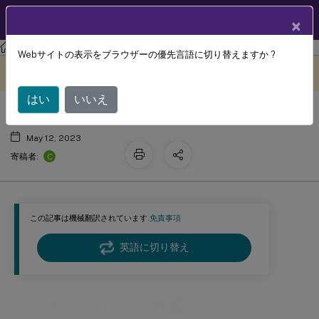
製品ドキュメン
JA
×
ト
Profile Management
Profile Management 2212
Webサイトの表示をブラウザーの優先言語に切り替えますか ?
ユーザーストアの作成
このコンテンツは動的に機械
フィードバックを提供する
翻訳されています。
はい
いいえ
May 12, 2023
C
寄稿者:
この記事は機械翻訳されています.
免責事項
英語に切り替え
ユーザーストアの作成