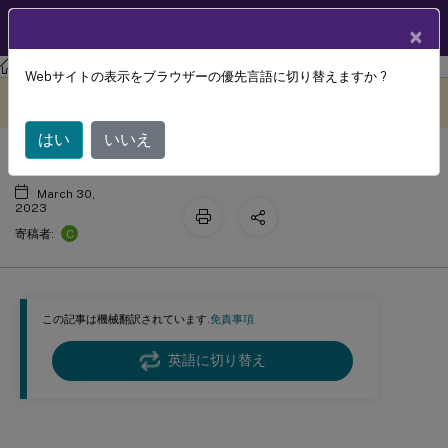
製品ドキュメン
JA
×
ト
Profile Management
Profile Management 2212
Webサイトの表示をブラウザーの優先言語に切り替えますか ?
Profile ManagementとApp-V
このコンテンツは動的に機械
フィードバックを提供する
翻訳されています。
はい
いいえ
March 30,
2023
C
寄稿者:
この記事は機械翻訳されています.
免責事項
英語に切り替え
Profile ManagementとApp-V