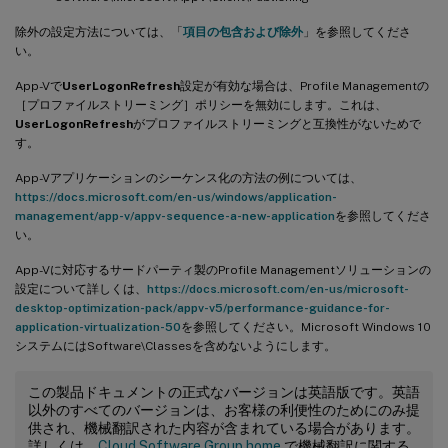
除外の設定方法については、「
項目の包含および除外
」を参照してくださ
い。
App-Vで
UserLogonRefresh
設定が有効な場合は、Profile Managementの
［プロファイルストリーミング］ポリシーを無効にします。これは、
UserLogonRefresh
がプロファイルストリーミングと互換性がないためで
す。
App-Vアプリケーションのシーケンス化の方法の例については、
https://docs.microsoft.com/en-us/windows/application-
management/app-v/appv-sequence-a-new-application
を参照してくださ
い。
App-Vに対応するサードパーティ製のProfile Managementソリューションの
設定について詳しくは、
https://docs.microsoft.com/en-us/microsoft-
desktop-optimization-pack/appv-v5/performance-guidance-for-
application-virtualization-50
を参照してください。Microsoft Windows 10
システムにはSoftware\Classesを含めないようにします。
この製品ドキュメントの正式なバージョンは英語版です。英語
以外のすべてのバージョンは、お客様の利便性のためにのみ提
供され、機械翻訳された内容が含まれている場合があります。
詳しくは、
Cloud Software Group home
で機械翻訳に関する