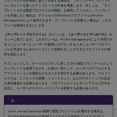
プロファイルを全体的に新しく作成する場合は、［テンプレートプロファイ
ル］ポリシーを使ったテンプレートの作成を考慮します。詳しくは、「
テン
プレートまたは固定プロファイルの指定
」を参照してください。テンプレー
トを作成しない場合は、デフォルトのWindowsプロファイルがProfile
Managementにより提供されます。テンプレートが必要ない場合は、このポ
リシーは無効のままにします。
［テンプレートプロファイル］
ポリシーは、
［ユーザーストアへのパス］
ポ
リシーに似ています。このポリシーは、Profile Managementにより管理され
るコンピューターにユーザーが最初にログオンするときにユーザープロファ
イルを作成するためのベースとして使用することができるプロファイルの場
所を指定します。
オプションとして、すべてのログオンに対してCitrix固定プロファイルとして
テンプレートを使用できます。計画の一環として、ユーザーがアクセスする
アプリケーションの識別などのタスクを実行する必要があります。プロファ
イルでは、レジストリの状態、ショートカット、およびデスクトップの設定
を適宜構成する必要があります。プロファイルフォルダーにアクセス許可を
設定し、ユーザーのログオンスクリプトを変更する必要があります。
注：
Citrix Virtual Desktops展開で固定プロファイルを選択する場合は、
Profile ManagementのADMファイルまたはADMXファイルではなく、