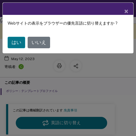
製品ドキュメン
JA
×
ト
Profile Management
Profile Management 2212
Webサイトの表示をブラウザーの優先言語に切り替えますか ?
プロファイルの移行か作成か
このコンテンツは動的に機械
フィードバックを提供する
翻訳されています。
はい
いいえ
May 12, 2023
C
寄稿者:
この記事の概要
ポリシー：テンプレートプロファイル
この記事は機械翻訳されています.
免責事項
英語に切り替え