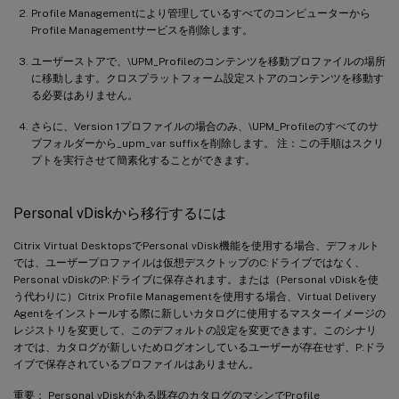
Profile Managementにより管理しているすべてのコンピューターから
Profile Managementサービスを削除します。
ユーザーストアで、\UPM_Profileのコンテンツを移動プロファイルの場所
に移動します。クロスプラットフォーム設定ストアのコンテンツを移動す
る必要はありません。
さらに、Version 1プロファイルの場合のみ、\UPM_Profileのすべてのサ
ブフォルダーから_upm_var suffixを削除します。 注：この手順はスクリ
プトを実行させて簡素化することができます。
Personal vDiskから移行するには
Citrix Virtual DesktopsでPersonal vDisk機能を使用する場合、デフォルト
では、ユーザープロファイルは仮想デスクトップのC:ドライブではなく、
Personal vDiskのP:ドライブに保存されます。または（Personal vDiskを使
う代わりに）Citrix Profile Managementを使用する場合、Virtual Delivery
Agentをインストールする際に新しいカタログに使用するマスターイメージの
レジストリを変更して、このデフォルトの設定を変更できます。このシナリ
オでは、カタログが新しいためログオンしているユーザーが存在せず、P:ドラ
イブで保存されているプロファイルはありません。
重要： Personal vDiskがある既存のカタログのマシンでProfile