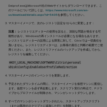
Delprof.exeはMicrosoft社のWebサイトからダウンロードできます。こ
のツールについて詳しくは、
https://www.microsoft.com/en-
us/download/details.aspx?id=5405
を参照してください。
マスターイメージで、次のレジストリ設定を1から0に変更します：
注意：
レジストリエディターの使用を誤ると、深刻な問題が発生する可
能性があり、Windowsの再インストールが必要になる場合もあります。
レジストリエディターの誤用による障害に対して、Citrixでは一切責任を
負いません。レジストリエディターは、お客様の責任と判断の範囲でご使
用ください。また、レジストリファイルのバックアップを作成してから、
レジストリを編集してください。
HKEY_LOCAL_MACHINE\SOFTWARE\Citrix\personal
vDisk\Config\EnableUserProfileRedirection
マスターイメージのインベントリを更新します。
予定されたダウンタイムの間に、マスターイメージを仮想マシンに配信し
ます。仮想マシンを必ず再起動します。スクリプト実行の時点で、P:ドラ
イブからプロファイルが削除され、マシンがシャットダウンします。
すべてのマシンがシャットダウンされたら、スタートアップスクリプト
（または既存のスクリプトに追加した行）を削除します。