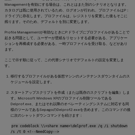
Managementを有効にする場合は、これとはまた別のシナリオとなります。
カタログは既に使用されているため、ログオンが行われ、プロファイルはP：
ドライブに存在します。プロファイルは、レジストリを変更した後もそこに
残ります。そのため、デフォルトを別に変更します。
Profile Managementが有効なときにP:ドライブにプロファイルがあることで
起きる問題として、ユーザーが壁紙をリセットする必要がある、アプリケー
ションを再構成する必要がある、一時プロファイルを受け取る、などがあり
ます。
ここで示す順に従って、この代替シナリオでデフォルトの設定を変更しま
す。
移行するプロファイルがある仮想マシンのメンテナンスダウンタイムのス
ケジュールを設定します。
スタートアップスクリプトを作成（または既存のスクリプトを編集）しま
す。Microsoft Windows XPのプロファイル削除ツールである
Delprof.exe、またはそれ以降のオペレーティングシステムに対応する同
様のツールであるSepagoのDelprof2.exeを含めます。このコマンドの後
に次のシャットダウンコマンドを続けます：
pre codeblock \\<share name>\delprof.exe /q /i shutdown
/s /t 0 <!--NeedCopy-->