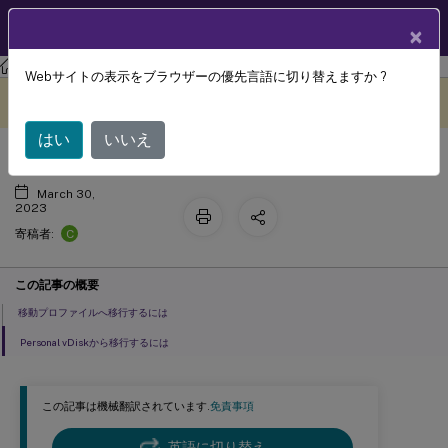
製品ドキュメン
JA
×
ト
Profile Management
Profile Management 2212
Webサイトの表示をブラウザーの優先言語に切り替えますか ?
ユーザープロファイルの移行
このコンテンツは動的に機械
フィードバックを提供する
翻訳されています。
はい
いいえ
March 30,
2023
C
寄稿者:
この記事の概要
移動プロファイルへ移行するには
Personal vDiskから移行するには
この記事は機械翻訳されています.
免責事項
英語に切り替え