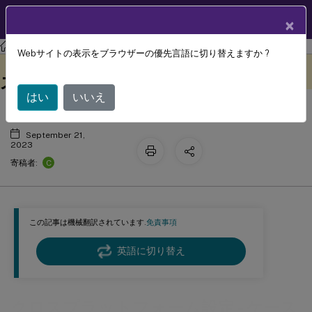
製品ドキュメン
JA
×
ト
Profile Management
Profile Management 2305
Webサイトの表示をブラウザーの優先言語に切り替えますか ?
クロスプラットフォーム設定 - ケース
このコンテンツは動的に機械
フィードバックを提供する
翻訳されています。
スタディ
はい
いいえ
September 21,
2023
C
寄稿者:
この記事は機械翻訳されています.
免責事項
英語に切り替え
クロスプラットフォーム設定 - ケース