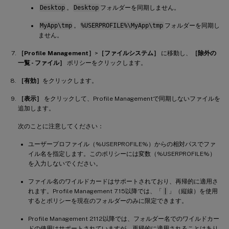
Desktop
。
Desktop
フォルダーを同期しません。
MyApp\tmp
。
%USERPROFILE%\MyApp\tmp
フォルダーを同期し
ません。
［Profile Management］
>
［ファイルシステム］
に移動し、
［除外の
一覧 - ファイル］
ポリシーをクリックします。
［有効］
をクリックします。
［表示］
をクリックして、Profile Managementで同期しないファイルを
追加します。
次のことに注意してください：
ユーザープロファイル（%USERPROFILE%）からの相対パスでファ
イル名を指定します。このポリシーには変数（%USERPROFILE%）
を入力しないでください。
ファイル名のワイルドカードはサポートされており、再帰的に適用さ
れます。Profile Management 7.15以降では、「
|
」（縦線）を使用
するとポリシーを現在のフォルダーのみに限定できます。
Profile Management 2112以降では、フォルダー名でのワイルドカー
ドの使用はサポートされていますが、再帰的に適用されることはあり