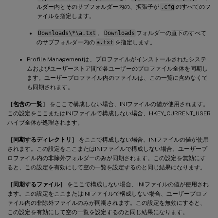
ルダー内とそのサブフォルダー内の、拡張子が
.cfg
のすべてのフ
ァイルを指定します。
Downloads\*\a.txt
。
Downloads
フォルダーの直下のすべて
のサブフォルダー内の
a.txt
を指定します。
Profile Managementは、プロファイルがインストールされたシステ
ムおよびユーザーストア間で各ユーザーのプロファイル全体を同期し
ます。ユーザープロファイル内のファイルは、この一覧に含めなくて
も同期されます。
［包含の一覧］
をここで構成しない場合、INIファイルの値が使用されます。
この設定をここまたはINIファイルで構成しない場合、HKEY_CURRENT_USER
ハイブ全体が処理されます。
［同期するディレクトリ］
をここで構成しない場合、INIファイルの値が使用
されます。この設定をここまたはINIファイルで構成しない場合、ユーザープ
ロファイル内の非除外フォルダーのみが同期されます。この設定を無効にす
ると、この設定を有効にして空の一覧を設定するのと同じ結果になります。
［同期するファイル］
をここで構成しない場合、INIファイルの値が使用され
ます。この設定をここまたはINIファイルで構成しない場合、ユーザープロフ
ァイル内の非除外ファイルのみが同期されます。この設定を無効にすると、
この設定を有効にして空の一覧を設定するのと同じ結果になります。