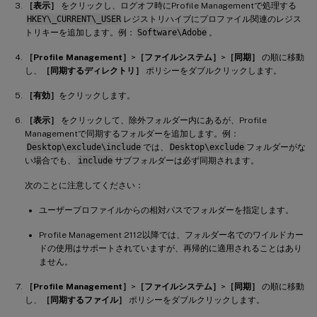
［表示］
をクリックし、ログオフ時にProfile Managementで処理する
HKEY\_CURRENT\_USER
レジストリハイブにプロファイル関連のレジス
トリキーを追加します。例：
Software\Adobe
。
［Profile Management］
>
［ファイルシステム］
>
［同期］
の順に移動
し、
［同期するディレクトリ］
ポリシーをダブルクリックします。
［有効］
をクリックします。
［表示］
をクリックして、除外フォルダー内にあるが、Profile
Managementで同期するフォルダーを追加します。例：
Desktop\exclude\include
では、
Desktop\exclude
フォルダーがな
い場合でも、
include
サブフォルダーは必ず同期されます。
次のことに注意してください：
ユーザープロファイルからの相対パスでフォルダーを指定します。
Profile Management 2112以降では、フォルダー名でのワイルドカー
ドの使用はサポートされていますが、再帰的に適用されることはあり
ません。
［Profile Management］
>
［ファイルシステム］
>
［同期］
の順に移動
し、
［同期するファイル］
ポリシーをダブルクリックします。