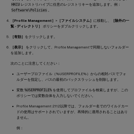
HKCU
レジストリハイブに任意のレジストリキーを追加します。例：
Software\Policies
。
［Profile Management］
>
［ファイルシステム］
に移動し、
［除外の一
覧 - ディレクトリ］
ポリシーをダブルクリックします。
［有効］
をクリックします。
［表示］
をクリックして、Profile Managementで同期しないフォルダー
を追加します。
次のことに注意してください：
ユーザープロファイル（%USERPROFILE%）からの相対パスでフォ
ルダーを指定し、パスの最初のバックスラッシュを削除します。
変数
%USERPROFILE%
を使用してプロファイルを検索しますが、この
ポリシーでは変数自体を入力しないでください。
Profile Management 2112以降では、フォルダー名でのワイルドカー
ドの使用はサポートされていますが、再帰的に適用されることはあり
ません。
例：