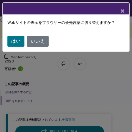
製品ドキュメン
JA
×
ト
Profile Management
Profile Management 2305
Webサイトの表示をブラウザーの優先言語に切り替えますか ?
項目の包含および除外
このコンテンツは動的に機械
フィードバックを提供する
翻訳されています。
はい
いいえ
September 21,
2023
C
寄稿者:
この記事の概要
項目を除外するには
項目を包含するには
この記事は機械翻訳されています.
免責事項
英語に切り替え