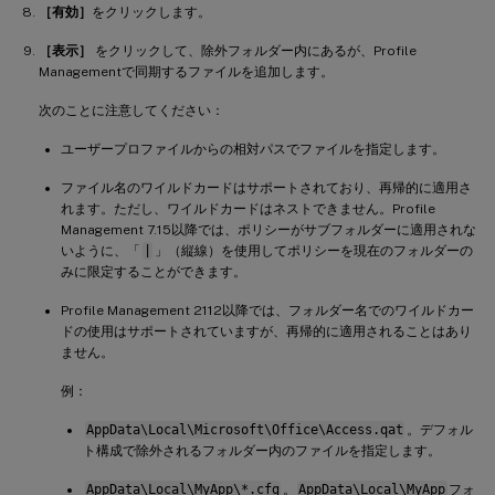
［有効］
をクリックします。
［表示］
をクリックして、除外フォルダー内にあるが、Profile
Managementで同期するファイルを追加します。
次のことに注意してください：
ユーザープロファイルからの相対パスでファイルを指定します。
ファイル名のワイルドカードはサポートされており、再帰的に適用さ
れます。ただし、ワイルドカードはネストできません。Profile
Management 7.15以降では、ポリシーがサブフォルダーに適用されな
いように、「
|
」（縦線）を使用してポリシーを現在のフォルダーの
みに限定することができます。
Profile Management 2112以降では、フォルダー名でのワイルドカー
ドの使用はサポートされていますが、再帰的に適用されることはあり
ません。
例：
AppData\Local\Microsoft\Office\Access.qat
。デフォル
ト構成で除外されるフォルダー内のファイルを指定します。
AppData\Local\MyApp\*.cfg
。
AppData\Local\MyApp
フォ