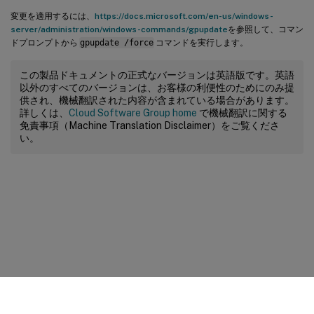
変更を適用するには、
https://docs.microsoft.com/en-us/windows-
server/administration/windows-commands/gpupdate
を参照して、コマン
ドプロンプトから
gpupdate /force
コマンドを実行します。
この製品ドキュメントの正式なバージョンは英語版です。英語
以外のすべてのバージョンは、お客様の利便性のためにのみ提
供され、機械翻訳された内容が含まれている場合があります。
詳しくは、
Cloud Software Group home
で機械翻訳に関する
免責事項（Machine Translation Disclaimer）をご覧くださ
い。