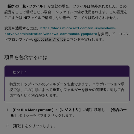
［除外の一覧 - ファイル］
が無効の場合、ファイルは除外されません。この
設定をここで構成しない場合、INIファイルの値が使用されます。この設定を
ここまたはINIファイルで構成しない場合、ファイルは除外されません。
変更を適用するには、
https://docs.microsoft.com/en-us/windows-
server/administration/windows-commands/gpupdate
を参照して、コマン
ドプロンプトから
gpupdate /force
コマンドを実行します。
項目を包含するには
ヒント：
特定のトップレベルのフォルダーを包含できます。コラボレーション環
境では、この手順によって重要なフォルダーをほかの管理者に対して合
図するという利点があります。
［Profile Management］
>
［レジストリ］
の順に移動し、
［包含の一
覧］
ポリシーをダブルクリックします。
［有効］
をクリックします。