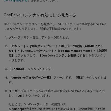
のパスを指定する
」を参照してください。
OneDriveコンテナを有効にして構成する
OneDriveコンテナポリシーを有効にし、VHDXファイルに保存するOneDrive
フォルダーを指定します。 詳細な手順は次のとおりです：
グループポリシー管理エディターを開きます。
［ポリシー］>［管理用テンプレート：ポリシーの定義（ADMXファイ
ル）］>［Citrixコンポーネント］>［Profile Management］>［上級設
定］
にアクセスして、
［OneDriveコンテナを有効にする］
をダブルクリ
ックします。
［Enabled］
をクリックします。
［OneDriveフォルダーの一覧］
フィールドで、
［表示］
をクリックしま
す。
ユーザープロファイルへの相対パスの形式でOneDriveフォルダーを入力
し、
［OK］
をクリックします。
たとえば、OneDriveフォルダーの絶対パス
が
%userprofile%\OneDrive-Citrix
の場合は、
OneDrive-Citrix