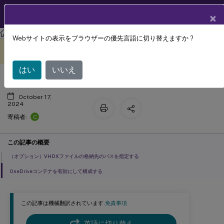
製品ドキュメン
JA
×
ト
Profile Management
Profile Management 2402 LTSR
Webサイトの表示をブラウザーの優先言語に切り替えますか ?
OneDriveコンテナを有効にする
このコンテンツは動的に機械
フィードバックを提供する
翻訳されています。
はい
いいえ
October 17,
2024
C
寄稿者:
この記事の概要
（オプション）VHDXファイルの格納先のパスを指定する
OneDriveコンテナを有効にして構成する
この記事は機械翻訳されています.
免責事項
英語に切り替え