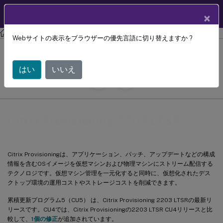
製品ドキュメン
JA
×
ト
Citrix Provisioning
Citrix Provisioning 2203
Webサイトの表示をブラウザーの優先言語に切り替えますか ?
Citrix Provisioning 2203 LTSR
はい
いいえ
June 20, 2024
C
寄稿者:
Citrix Provisioning 2203 LTSR
Citrix Provisioningは、アプリケーション、パッチ、アップデートなどの構成
情報を含むOSイメージを仮想マシンおよび物理マシンにストリーム配信する
テクノロジです。仮想マシン管理を一元化すると同時に、仮想化されたデス
クトップ環境の運用コストやストレージコストを削減できます。
累積更新プログラム5（CU5） は、Citrix Provisioning 2203 LTSRの最新リ
リースです。CU4では、Citrix Provisioningの2203 LTSR CU4リリースと比
較して、
1個の修正
が追加されています。