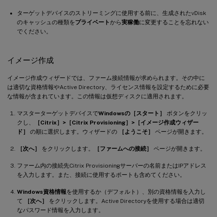
ターゲットデバイスのストリーミングに使用する前に、生成されたvDisk
のキャッシュの種類を
プライベート
から
実稼働
に変更することを忘れない
でください。
イメージ作成
イメージ作成ウィザードでは、ファーム接続情報が求められます。その中に
は適切な資格情報やActive Directory、ライセンス情報を設定するために必要
な情報が含まれています。この情報は仮想ディスクに適用されます。
マスターターゲットデバイスで
Windowsの［スタート］
ボタンをクリッ
クし、
［Citrix］>［Citrix Provisioning］>［イメージ作成ウィザー
ド］
の順に選択します。ウィザードの
［ようこそ］
ページが開きます。
［次へ］
をクリックします。
［ファームへの接続］
ページが開きます。
ファーム内の接続先Citrix Provisioningサーバーの名前またはIPアドレス
を入力します。また、接続に使用するポートも含めてください。
Windows資格情報
を使用するか（デフォルト）、別の資格情報を入力し
て
［次へ］
をクリックします。Active Directoryを使用する場合は適切
なパスワード情報を入力します。