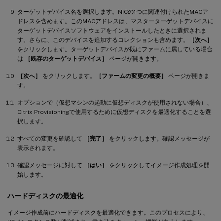
ターゲットデバイス名を選択します。NICの1つに関連付けられたMACア
ドレスを含めます。このMACアドレスは、マスターターゲットデバイスに
ターゲットデバイスソフトウェアをインストールしたときに選択されま
す。さらに、このデバイスを追加するコレクションも含めます。
［次へ］
をクリックします。ターゲットデバイスが既にファームに属している場合
は
［既存のターゲットデバイス］
ページが開きます。
［次へ］
をクリックします。
［ファームの変更の概要］
ページが開きま
す。
オプションで（仮想マシンの起動に仮想ディスクが使用されない場合）、
Citrix Provisioningで使用するために仮想ディスクを最適化することを選
択します。
すべての変更を確認して
［完了］
をクリックします。確認メッセージが
表示されます。
確認メッセージに対して
［はい］
をクリックしてイメージ作成処理を開
始します。
ハードディスクの最適化
イメージ作成前にハードディスクを最適化できます。このプロセスにより、