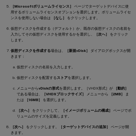
［Microsoftボリュームライセンス］
ページでターゲットデバイスに使
用するボリュームライセンスオプションを選択します。ボリュームライセ
ンスを使用しない場合は
［なし］
をクリックします。
仮想ディスクを作成する（デフォルト）か、既存の仮想ディスクの名前を
入力してその仮想ディスクを使用するかを選択し、
［次へ］
をクリック
します。
仮想ディスクを作成する
場合は、
［新規vDisk］
ダイアログボックスが開
きます：
仮想ディスクの名前を入力します。
仮想ディスクを配置する
ストア
を選択します。
メニューから
vDiskの形式
を選択します。［VHDX形式］が
［動的］
である場合は、
［VHDXブロックサイズ］
メニューから
［2MB］
ま
たは
［16MB］
を選択します。
［次へ］
をクリックして、
［イメージボリュームの構成］
ページでボ
リュームのサイズを定義します。
［次へ］
をクリックします。
［ターゲットデバイスの追加］
ページが開
きます。