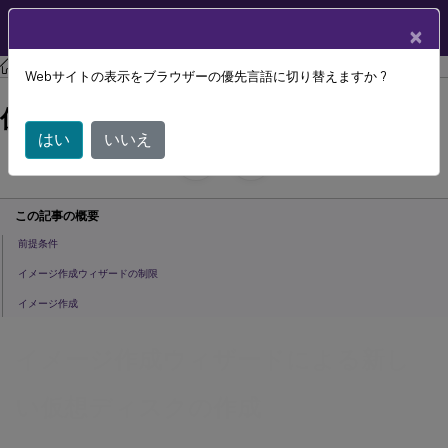
製品ドキュメン
JA
×
ト
Citrix Provisioning
Citrix Provisioning 2209
Webサイトの表示をブラウザーの優先言語に切り替えますか ?
イメージ作成ウィザードによる新しい
仮想ディスクの作成
はい
いいえ
July 29, 2024
C
寄稿者:
この記事の概要
前提条件
イメージ作成ウィザードの制限
イメージ作成
イメージ作成ウィザードによる新し
い仮想ディスクの作成