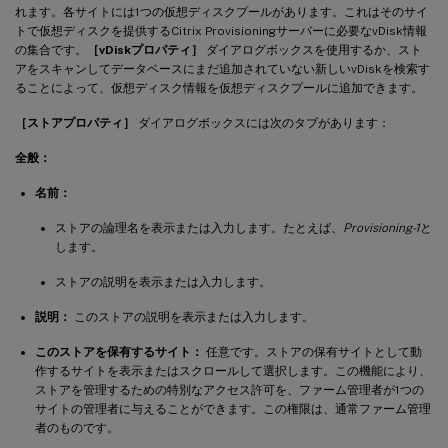
れます。各サイトには1つの仮想ディスクプールがあります。これはそのサイ
トで仮想ディスクを提供するCitrix Provisioningサーバーに必要なvDisk情報
の集合です。
［vDiskプロパティ］
ダイアログボックスを使用するか、スト
アをスキャンしてデータベースにまだ追加されていない新しいvDiskを検索す
ることによって、仮想ディスク情報を仮想ディスクプールに追加できます。
［ストアプロパティ］
ダイアログボックスには次のタブがあります：
全般：
名前：
ストアの論理名を表示または入力します。たとえば、
Provisioning-1
と
します。
ストアの説明を表示または入力します。
説明：
このストアの説明を表示または入力します。
このストアを保有するサイト：
任意です。ストアの保有サイトとして動
作するサイトを表示またはスクロールして選択します。この機能により、
ストアを管理するための特別なアクセス許可を、ファーム管理者が1つの
サイトの管理者に与えることができます。この権限は、通常ファーム管理
者のものです。