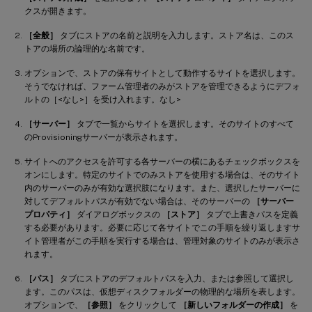
クスが開きます。
［全般］
タブにストアの名前と説明を入力します。ストア名は、このス
トアの場所の論理的な名前です。
オプションで、ストアの保有サイトとして動作するサイトを選択します。
そうでなければ、ファーム管理者のみがストアを管理できるようにデフォ
ルトの［<なし>］を受け入れます。なし>
［サーバー］
タブで一覧からサイトを選択します。そのサイトのすべて
のProvisioningサーバーが表示されます。
サイトへのアクセスを許可する各サーバーの横にあるチェックボックスを
オンにします。特定のサイトでのみストアを使用する場合は、そのサイト
内のサーバーのみが有効な選択肢になります。また、選択したサーバーに
対してデフォルトパスが有効でない場合は、そのサーバーの
［サーバー
プロパティ］
ダイアログボックスの
［ストア］
タブで上書きパスを定義
する必要があります。必要に応じて各サイトでこの手順を繰り返しますサ
イト管理者がこの手順を実行する場合は、管理対象のサイトのみが表示さ
れます。
［パス］
タブにストアのデフォルトパスを入力、または参照して選択し
ます。このパスは、仮想ディスクフォルダーの物理的な場所を表します。
オプションで、
［参照］
をクリックして
［新しいフォルダーの作成］
を