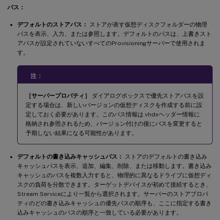
パス：
デフォルトのストアパス：
ストアが表す仮想ディスクフォルダーの物理
パスを表示、入力、または参照します。デフォルトのパスは、上書きスト
アパスが設定されていないすべてのProvisioningサーバーで使用されま
す。
注：
［サーバープロパティ］
ダイアログボックスで優先ストアパスを設
定する場合は、新しいバージョンの仮想ディスクを作成する前に設
定しておく必要があります。このパス情報は.vhdxヘッダー情報に
格納され参照されるため、バージョン付けの後にパスを変更すると
予期しない結果になる可能性があります。
デフォルトの書き込みキャッシュパス：
ストアのデフォルトの書き込み
キャッシュパスを表示、追加、編集、削除、または移動します。書き込み
キャッシュのパスを複数入力すると、物理的に異なるドライブに仮想ディ
スクの負荷を分散できます。ターゲットデバイスが初めて接続するとき、
Stream Serviceにより一覧から選択されます。サーバーのストアプロパ
ティのどの書き込みキャッシュの優先パスの順序も、ここに指定する書き
込みキャッシュのパスの順序と一致している必要があります。