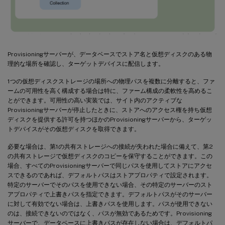
Provisioningサーバーが、データベースでストア名と仮想ディスクのある物
理的な場所を確認し、ターゲットデバイスに配信します。
1つの仮想ディスクストレージの場所への物理パスを複数に分離すると、ファ
ームの可用性を高く構成する場合は特に、ファーム構成の柔軟性を高めるこ
とができます。可用性の高い実装では、サイト内のアクティブな
Provisioningサーバーが停止したときに、ストアへのアクセス権を持ち仮想
ディスクを提供する許可を持つほかのProvisioningサーバーから、ターゲッ
トデバイスがその仮想ディスクを取得できます。
必要な場合は、第1の共有ストレージへの接続が失われた場合に備えて、第2
の共有ストレージで仮想ディスクのコピーを保守することができます。この
場合、すべてのProvisioningサーバーで同じパスを使用してストアにアクセ
スできるのであれば、デフォルトパスはストアプロパティで設定されます。
特定のサーバーでそのパスを使用できない場合、その特定のサーバーのスト
アプロパティで上書きパスを指定できます。デフォルトパスがそのサーバー
に対して有効でない場合は、上書きパスを使用します。パスが使用できない
のは、接続できないのではなく、パスが無効であるためです。Provisioning
サーバーで、データベースに上書きパスが存在しない場合は、デフォルトパ