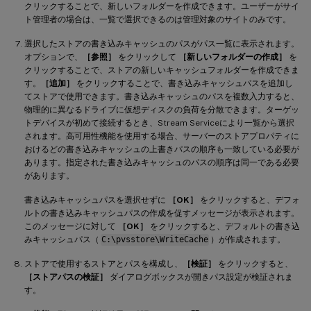
クリックすることで、新しいフォルダーを作成できます。ユーザーがサイ
ト管理者の場合は、一覧で選択できるのは管理対象のサイトのみです。
選択したストアの書き込みキャッシュのパスがパス一覧に表示されます。
オプションで、
［参照］
をクリックして
［新しいフォルダーの作成］
を
クリックすることで、ストアの新しいキャッシュフォルダーを作成できま
す。
［追加］
をクリックすることで、書き込みキャッシュパスを追加し
てストアで使用できます。書き込みキャッシュのパスを複数入力すると、
物理的に異なるドライブに仮想ディスクの負荷を分散できます。ターゲッ
トデバイスが初めて接続するとき、Stream Serviceにより一覧から選択
されます。高可用性機能を使用する場合、サーバーのストアプロパティに
おけるどの書き込みキャッシュの上書きパスの順序も一致している必要が
あります。指定された書き込みキャッシュのパスの順序は同一である必要
があります。
書き込みキャッシュパスを選択せずに
［OK］
をクリックすると、デフォ
ルトの書き込みキャッシュパスの作成を促すメッセージが表示されます。
このメッセージに対して
［OK］
をクリックすると、デフォルトの書き込
みキャッシュパス（
C:\pvsstore\WriteCache
）が作成されます。
ストアで使用するストアとパスを構成し、
［検証］
をクリックすると、
［ストアパスの検証］
ダイアログボックスが開きパス設定が検証されま
す。