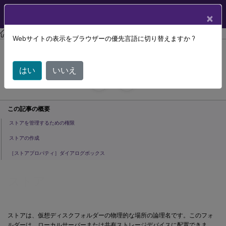
製品ドキュメン
JA
×
ト
Citrix Provisioning
Citrix Provisioning 2212
Webサイトの表示をブラウザーの優先言語に切り替えますか ?
ストア
はい
いいえ
July 29, 2024
C
寄稿者:
この記事の概要
ストアを管理するための権限
ストアの作成
［ストアプロパティ］ダイアログボックス
ストア
ストアは、仮想ディスクフォルダーの物理的な場所の論理名です。このフォ
ルダーは、ローカルサーバーまたは共有ストレージデバイスに配置できま