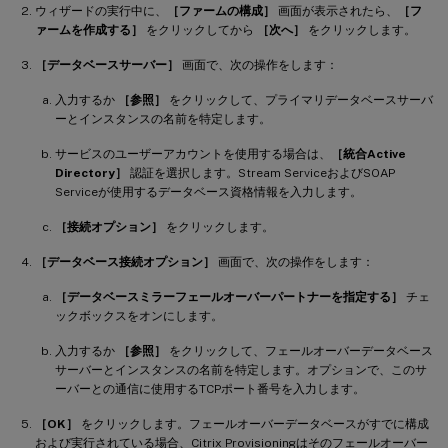
ウィザードの実行中に、
［ファームの構成］
画面が表示されたら、
［フ
ァームを作成する］
をクリックしてから
［次へ］
をクリックします。
［データベースサーバー］
画面で、次の操作をします：
入力するか
［参照］
をクリックして、プライマリデータベースサーバ
ーとインスタンスの名前を特定します。
サービスのユーザーアカウントを使用する場合は、
［統合Active
Directory］
認証を選択します。Stream ServiceおよびSOAP
Serviceが使用するデータベース資格情報を入力します。
［接続オプション］
をクリックします。
［データベース接続オプション］
画面で、次の操作をします：
［データベースミラーフェールオーバーパートナーを指定する］
チェ
ックボックスをオンにします。
入力するか
［参照］
をクリックして、フェールオーバーデータベース
サーバーとインスタンスの名前を特定します。オプションで、このサ
ーバーとの通信に使用するTCPポート番号を入力します。
［OK］
をクリックします。フェールオーバーデータベースがすでに構成
および実行されている場合、Citrix Provisioningはそのフェールオーバー