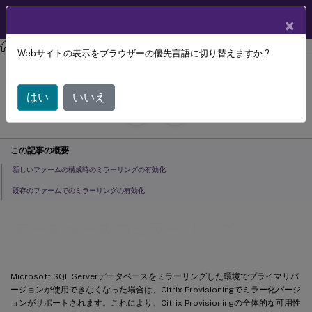
製品ドキュメン
JA
×
ト
Citrix Provisioning
Citrix Provisioning 2303
Webサイトの表示をブラウザーの優先言語に切り替えますか ?
データベースのミラーリング
はい
いいえ
July 29, 2024
C
寄稿者:
この記事の概要
新しいファームの構成時のミラーリングの有効化
既存のファームでのミラーリングの有効化
データベースのミラーリング
Microsoft SQL Serverデータベースをミラーリングした環境でプライマリバ
ージョンが使用できなくなった場合は、Citrix Provisioningでミラー化バージ
ョンがサポートされます。これにより、Citrix Provisioningの全体的な可用性