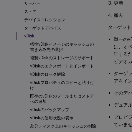
更新
サーバー
ストア
撤去
デバイスコレクション
ターゲット
ターゲットデバイス
vDisk
単一のv
標準vDiskイメージのキャッシュの
は、オ
書き込み先の選択
証する
複製vDiskのストレージのサポート
ビデオ
vDiskのエクスポートとインポート
ターゲッ
vDiskのロック解除
アをイ
vDiskプロパティのコピーと貼り付
け
そのデ
既存のvDiskのプールまたはストア
への追加
デュアル
vDiskのバックアップ
プロビジ
vDiskの使用状況の表示
ていま
差分ディスク上のキャッシュの削除