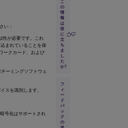
こ
の更
新
の
情
報
vDisk
は
さい：
の撤
役
去
に
類似性が必要です。これ
立
み込まれていることを保
ち
vDisk
ま
ワークカード、および
を展
し
開す
た
ると
か?
きの
Cチーミングソフトウェ
前提
条件
フ
ィ
バイスを識別します。
標準
ー
vDisk
ド
イメ
バ
ージ
ッ
のキ
rの暗号化はサポートされ
ャッ
ク
シュ
の
の書
送