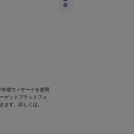
き込
信
み先
の選
択
デ
バ
イ
ス
ハ
ー
ド
ド
ラ
。
イ
ブ
ジ作成ウィザードを使用
に
キ
ーゲットプラットフォ
ャ
きます。詳しくは、
ッ
シ
ュ
す
る