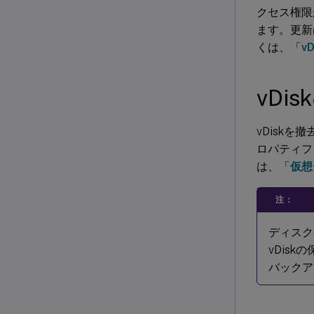
クセス権限
ます。更新
くは、「
v
vDi
vDisk
ロパティフ
は、「
仮想
注：
ディスク
vDis
バックア