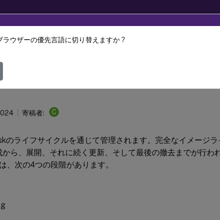
ブラウザーの優先言語に切り替えますか ?
Provisioning
Citrix Provisioning 2303
sk
C
2024
寄稿者:
はvDiskのライフサイクルを通じて管理されます。完全なイメージ
の作成から、展開、それに続く更新、そして最後の撤去までが行われま
は、次の4つの段階があります。
ng