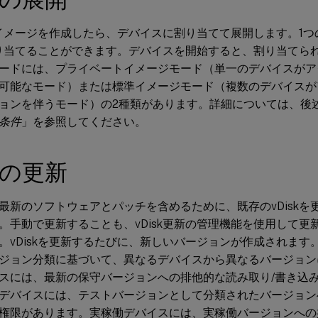
基本イメージを作成したら、デバイスに割り当てて展開します。1
を割り当てることができます。デバイスを開始すると、割り当てられた
ードには、プライベートイメージモード（単一のデバイスがア
可能なモード）または標準イメージモード（複数のデバイスが
ョンを伴うモード）の2種類があります。詳細については、後
条件
」を参照してください。
skの更新
最新のソフトウェアとパッチを含めるために、既存のvDiskを
。手動で更新することも、vDisk更新の管理機能を使用して更
。vDiskを更新するたびに、新しいバージョンが作成されます
ジョン分類に基づいて、異なるデバイスから異なるバージョン
スには、最新の保守バージョンへの排他的な読み取り/書き込
デバイスには、テストバージョンとして分類されたバージョン
権限があります。実稼働デバイスには、実稼働バージョンへの