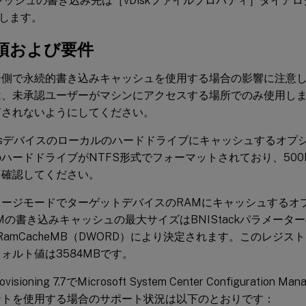
のキャッシュの書き込み先は［vDiskファイルプロパティ］ダイア
します。
項および要件
ー側で永続的書き込みキャッシュを使用する場合の影響に注意
は、未承認ユーザーがマシンにアクセスする場所でのみ使用し
有されないようにしてください。
owsデバイスのローカルのハードドライブにキャッシュするオプ
ハードドライブがNTFS形式でフォーマットされており、50
を確認してください。
メージモードでターゲットデバイスのRAMにキャッシュするオ
Mの書き込みキャッシュの最大サイズはBNIStackパラメータ
xRamCacheMB（DWORD）により決定されます。このレジ
ォルト値は3584MBです。
Provisioning 7.7でMicrosoft System Center Configuration 
ントを使用する場合のサポート状況は以下のとおりです：