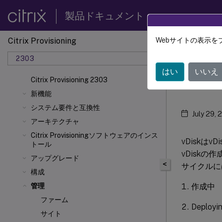
製品ドキュメント
Citrix Provisioning
Webサイトの表示を
Citrix 
2303
はい
いいえ
vDi
Citrix Provisioning 2303
新機能
システム要件と互換性
July 29, 
アーキテクチャ
Citrix Provisioningソフトウェアのインス
vDisk
トール
vDisk
アップグレード
<
サイクルに
構成
作成中
管理
ファーム
Deployi
サイト