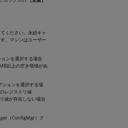
ログボックスの
［全般］
してください。永続キャ
ます。マシンはユーザー
ションを選択する場合
0MB以上の空き領域があ
プションを選択する場
ーのレジストリ値
ストリ値が存在しない場合
Manager（ConfigMgr）ク