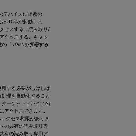
デバ
イス
つのデバイスに複数の
ハー
vDiskが起動しま
ドド
ライ
クセスする、読み取り/
ブに
アクセスする、キャッ
永続
述の「
vDiskを展開する
的に
キャ
ッシ
ュす
る
（試
験段
階）
更新する必要がしばしば
新処理を自動化すること
デバ
イス
。ターゲットデバイスの
RAM
にアクセスできます。
にキ
ャッ
みアクセス権限がありま
シュ
への共有の読み取り専
する
共有の読み取り専用ア