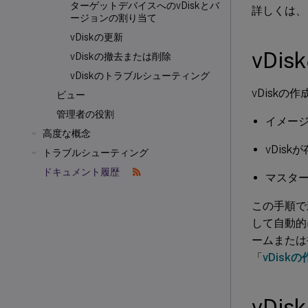
ターゲットデバイスへのvDiskとバ
詳しくは、
ージョンの割り当て
vDiskの更新
vDi
vDiskの撤去または削除
vDiskのトラブルシューティング
vDisk
ビュー
管理者の役割
イメー
高度な概念
vDis
トラブルシューティング
ドキュメント履歴
マスタ
この手順で
して自動的
ームまたは
「
vDisk
vDi