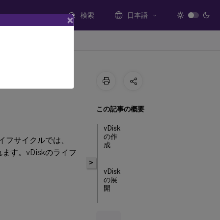
検索
日本語
×
この記事の概要
vDisk
の作
ライフサイクルでは、
成
す。vDiskのライフ
>
vDisk
の展
開
vDisk