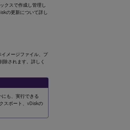
ックスで作成し管理し
ハー
skの更新について詳し
ドデ
ィス
クの
オー
バー
フロ
ーあ
りデ
バイ
本イメージファイル、プ
ス
削除されます。詳しく
RAM
にキ
ャッ
シュ
サ
かにも、実行できる
ー
バ
スポート、vDiskの
ー
に
キ
ャ
ッ