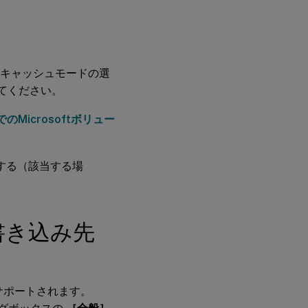
シ
ュ
す
る
込みキャッシュモードの選
サ
ー
てください。
バ
ー
kでのMicrosoftボリュー
に
永
続
的
効にする（該当する場
に
キ
ャ
ッ
シ
書き込み先
ュ
す
る
ンがサポートされます。