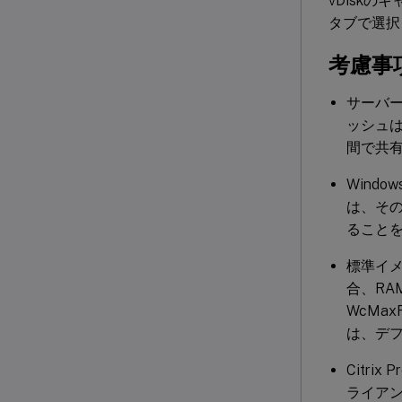
vDisk
タブで選択
考慮事
サーバ
ッシュ
間で共
Wind
は、その
ること
標準イ
合、RA
WcMa
は、デフ
Citrix 
ライア