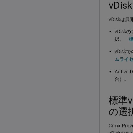
vD
vDisk
vDis
択。「
vDis
ムライ
Acti
合）。
標準
の選
Citrix