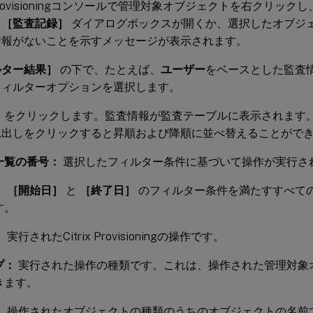
x Provisioningコンソールで管理対象オブジェクトを右クリックし
。
［監査記録］
ダイアログボックスが開くか、選択したオブジ
情報がないことを示すメッセージが表示されます。
ルター結果］
の下で、たとえば、
ユーザー
をベースとした監査
フィルターオプションを選択します。
］
をクリックします。監査情報が監査テーブルに表示されます
見出しをクリックすると昇順および降順に並べ替えることがで
一覧の番号：
選択したフィルター条件に基づいて操作が実行さ
：
［開始日］
と
［終了日］
のフィルター条件を満たすすべて
す。
：
実行されたCitrix Provisioningの操作です。
プ：
実行された操作の種類です。これは、操作された管理対象
きます。
：
操作されたオブジェクトの種類のうちのオブジェクトの名前