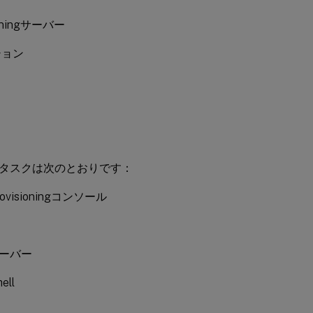
ioningサーバー
ション
タスクは次のとおりです：
 Provisioningコンソール
サーバー
ell