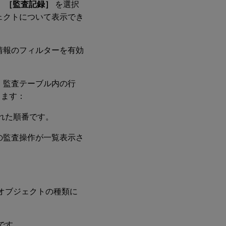
、
［監査記録］
を選択
ェクトについて表示でき
情報のフィルターを有効
。監査テーブル内の行
きます：
れた順番です。
の監査操作が一覧表示さ
オブジェクトの種類に
です。