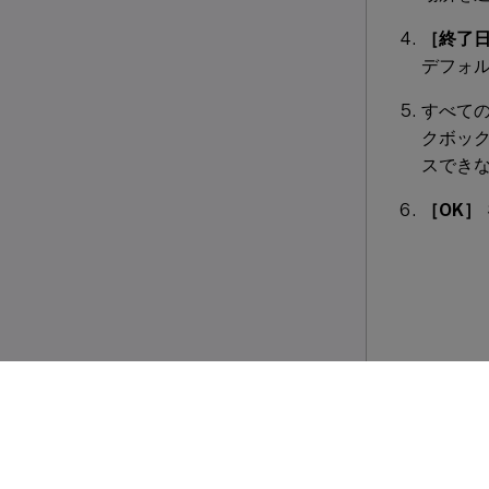
［終了
デフォ
すべて
クボック
スでき
［OK］