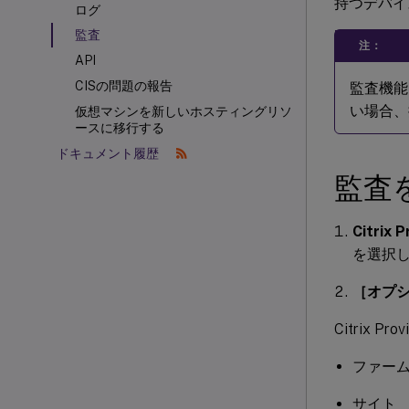
持つデバイ
ログ
監査
注：
API
CISの問題の報告
監査機能は
い場合、
仮想マシンを新しいホスティングリソ
ースに移行する
ドキュメント履歴
監査
Citrix
を選択
［オプ
Citrix
ファー
サイト