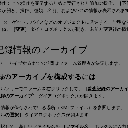
操作：
この操作を完了するために実行された追加の操作。
［下
スが開き、操作、種類、名前、およびパスの情報が表示されま
：
ターゲットデバイスなどのオブジェクトに関連する、説明な
た値。
［変更］
ダイアログボックスが開き、名前と変更後の情
記録情報のアーカイブ
アーカイブするまでの期間はファーム管理者が決定します。
録のアーカイブを構成するには
ールツリーでファームを右クリックして、
［監査記録のアーカ
記録のアーカイブ］
ダイアログボックスが開きます。
録情報が保存されている場所（XMLファイル）を参照します。
イルの選択］
ダイアログボックスが開きます。
選択して、新しいファイル名を
［ファイル名］
ボックスに入力