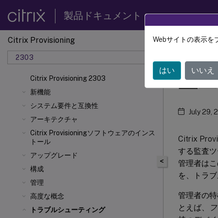
製品ドキュメント
Citrix Provisioning
Webサイトの表示を
Citrix 
2303
はい
いいえ
監査
Citrix Provisioning 2303
新機能
システム要件と互換性
July 29, 
アーキテクチャ
Citrix Provisioningソフトウェアのインス
Citrix
トール
する監査ツ
アップグレード
<
管理者はこ
構成
を、トラブ
管理
管理者の特
高度な概念
とえば、
フ
トラブルシューティング