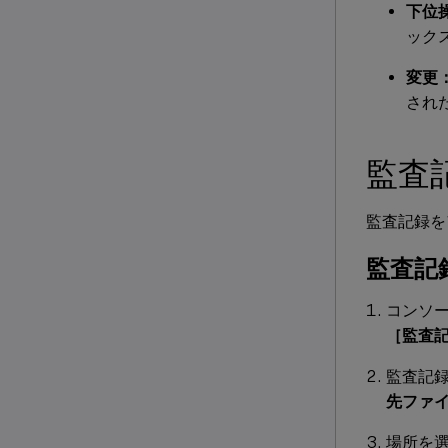
下位
ック
変更
され
監査
監査記録を
監査記
コンソ
［監査
監査記
先ファ
場所を