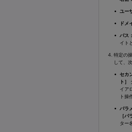
ユー
ドメ
パス
イト
特定の
して、
セカ
ト］
イア
ト操
パラ
［パ
ター