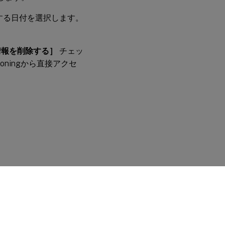
する日付を選択します。
情報を削除する］
チェッ
oningから直接アクセ
に関する選択肢
|
プライバシーと法令
|
Cookieの設定
|
docs.cloud.com
© 1999-
2026
Cloud Software Group, Inc. All rights reserved.