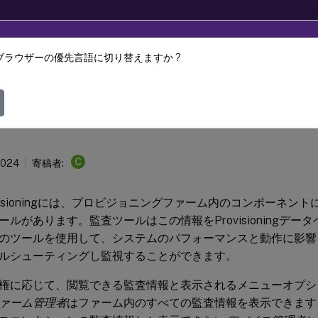
ブラウザーの優先言語に切り替えますか ?
Provisioning
Citrix Provisioning 2303
C
2024
寄稿者:
 Provisioningには、プロビジョニングファーム内のコンポーネ
ールがあります。監査ツールはこの情報をProvisioningデー
のツールを使用して、システムのパフォーマンスと動作に影響
ルシューティングし監視することができます。
権に応じて、閲覧できる監査情報と表示されるメニューオプシ
ァーム管理者
はファーム内のすべての監査情報を表示できます