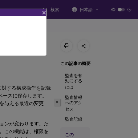
検索
日本語
×
この記事の概要
監査を有
効にする
には
ントに対する構成操作を記録
タベースに保存します。
監査情報
>
へのアク
を与える最近の変更
セス
監査記録
ョンが変わります。た
情報のア
ーカイブ
。この機能は、権限を
この