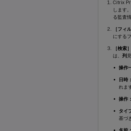
Citri
します
る監査
［フィ
にする
［検索
は、
列
操作
日時
れま
操作
タイ
基づ
名前