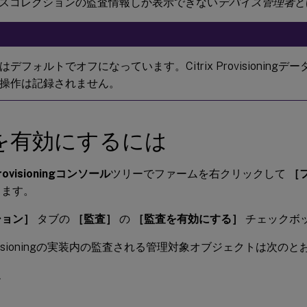
スコレクションの監査情報しか表示できない
デバイス管理者
と
デフォルトでオフになっています。Citrix Provisioning
操作は記録されません。
を有効にするには
 Provisioningコンソール
ツリーでファームを右クリックして
［
します。
ション］
タブの
［監査］
の
［監査を有効にする］
チェックボ
 Provisioningの実装内の監査される管理対象オブジェクトは次の
ム