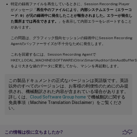
特定の録画ファイルを再生しているときに、Session Recording Player
がメッセージ「
再生中のファイルにより、内部システムエラー（エラーコ
ード: 9）が元の録画中に発生したことが報告されました。エラーが発生し
た箇所までは再生できます。
」を表示して内部エラーをレポートすること
があります。
この問題は、グラフィック指向セッションの録画中にSession Recording
Agentのバッファーサイズが不十分なために発生します。
これを回避するには、Session Recording Agentで
HKEY_LOCAL_MACHINE\SOFTWARE\Citrix\SmartAuditor\SmAudBufferS
をより大きな値のデータに変更してから、マシンを再起動します。
この製品ドキュメントの正式なバージョンは英語版です。英語
以外のすべてのバージョンは、お客様の利便性のためにのみ提
供され、機械翻訳された内容が含まれている場合があります。
詳しくは、
Cloud Software Group home
で機械翻訳に関する
免責事項（Machine Translation Disclaimer）をご覧くださ
い。
この情報は役に立ちましたか?