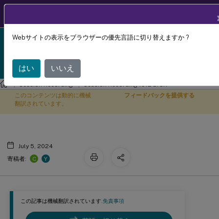
製品ドキュメン
JA
ト
Webサイトの表示をブラウザーの優先言語に切り替えますか ?
Session Recording 1912 LTSR reached end-of-life on
録画が破損しているまたは不完全
X
18-Dec-2024. It is recommended that you upgrade to
a newer version of Session Recording.
はい
いいえ
Session Recording
Session Recording 1912 LTSR
このコンテンツは動的に機械
フィードバックを提供する
翻訳されています。
July 5, 2024
C
Y
寄稿者:
この記事は機械翻訳されています.
免責事項