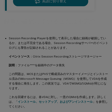
英語に切り替え
録画が破損しているまたは不完全
Session Recording Playerを使用して表示した場合に録画が破損してい
るか、または不完全である場合、Session Recordingサーバーのイベント
ログにも警告が記録されることがあります。
イベントソース
：Citrix Session Recordingストレージマネージャー
説明
：ファイル**
**を録画中のデータ喪失
この問題は、MCSまたはPVSで構成済みのマスターイメージとインストー
ル済みのMicrosoft Message Queuing（MSMQ）を使用してVDAを作成
する場合に発生します。この状況では、VDAでMSMQのQMIdが同じにな
ります。
これを回避するには、各VDAに対し、一意のQMIdを作成します。詳しく
は、「
インストール、セットアップ、およびアンインストール
」を参照し
てください。