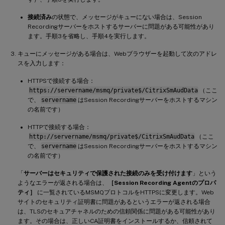
接続済み
の状態で、メッセージがキューにない場合は、Session
Recordingサーバーをホストするサーバーに問題がある可能性があり
ます。手順3を省略し、手順4を実行します。
キューにメッセージがある場合は、Webブラウザーを起動して次のアドレ
スを入力します：
HTTPSで接続する場合：
https://servername/msmq/private$/CitrixSmAudData
（ここ
で、
servername
はSession Recordingサーバーをホストするマシン
の名前です）
HTTPで接続する場合：
http://servername/msmq/private$/CitrixSmAudData
（ここ
で、
servername
はSession Recordingサーバーをホストするマシン
の名前です）
「
サーバーはセキュリティで保護された接続のみを受け付けます
」という
ようなエラーが返される場合は、
［Session Recording Agentのプロパ
ティ］
に一覧されているMSMQプロトコルをHTTPSに変更します。Web
サイトのセキュリティ証明書に問題があるというエラーが返される場合
は、TLSのセキュアチャネルのための信頼関係に問題がある可能性があり
ます。その場合は、正しいCA証明書をインストールするか、信頼されて