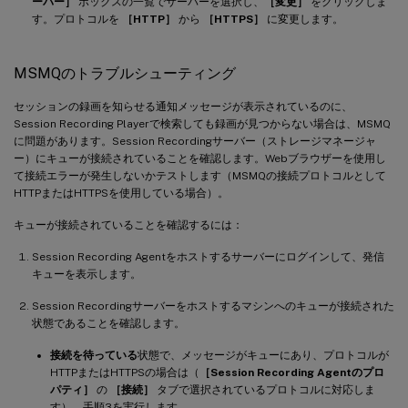
ーバー］
ボックスの一覧でサーバーを選択し、
［変更］
をクリックしま
す。プロトコルを
［HTTP］
から
［HTTPS］
に変更します。
MSMQのトラブルシューティング
セッションの録画を知らせる通知メッセージが表示されているのに、
Session Recording Playerで検索しても録画が見つからない場合は、MSMQ
に問題があります。Session Recordingサーバー（ストレージマネージャ
ー）にキューが接続されていることを確認します。Webブラウザーを使用し
て接続エラーが発生しないかテストします（MSMQの接続プロトコルとして
HTTPまたはHTTPSを使用している場合）。
キューが接続されていることを確認するには：
Session Recording Agentをホストするサーバーにログインして、発信
キューを表示します。
Session Recordingサーバーをホストするマシンへのキューが接続された
状態であることを確認します。
接続を待っている
状態で、メッセージがキューにあり、プロトコルが
HTTPまたはHTTPSの場合は（
［Session Recording Agentのプロ
パティ］
の
［接続］
タブで選択されているプロトコルに対応しま
す）、手順3を実行します。