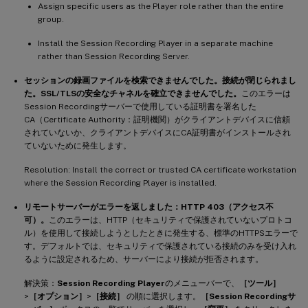
Assign specific users as the Player role rather than the entire
group.
Install the Session Recording Player in a separate machine
rather than Session Recording Server.
セッションの録画ファイルを検索できませんでした。接続が閉じられまし
た。SSL/TLSの安全なチャネルを確立できませんでした。
このエラーは
Session Recordingサーバーで使用している証明書を署名した
CA（Certificate Authority：証明機関）がクライアントデバイスに信頼
されていないか、クライアントデバイスにCA証明書がインストールされ
ていないために発生します。
Resolution: Install the correct or trusted CA certificate workstation
where the Session Recording Player is installed.
リモートサーバーがエラーを返しました：HTTP 403（アクセス不
可）。
このエラーは、HTTP（セキュリティで保護されていないプロトコ
ル）を使用して接続しようとしたときに発生する、標準のHTTPSエラーで
す。デフォルトでは、セキュリティで保護されている接続のみを受け入れ
るように設定されるため、サーバーにより接続が拒否されます。
解決策：
Session Recording Player
のメニューバーで、
［ツール］
>
［オプション］
>
［接続］
の順に選択します。
［Session Recordingサ