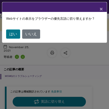
製品ドキュメン
JA
×
ト
Session Recording
Session Recording 2103
Webサイトの表示をブラウザーの優先言語に切り替えますか ?
Playerで録画を検索できない
このコンテンツは動的に機械
フィードバックを提供する
翻訳されています。
はい
いいえ
November 25,
2021
C
C
寄稿者:
この記事の概要
MSMQのトラブルシューティング
この記事は機械翻訳されています.
免責事項
英語に切り替え