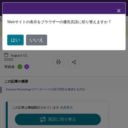
製品ドキュメン
JA
×
ト
Session Recording
Session Recording 2206
Webサイトの表示をブラウザーの優先言語に切り替えますか ?
データベース高可用性の構成
このコンテンツは動的に機械
フィードバックを提供する
翻訳されています。
はい
いいえ
August 12,
2022
C
Y
寄稿者:
この記事の概要
Session Recordingでデータベースの高可用性を構成する方法
この記事は機械翻訳されています.
免責事項
英語に切り替え