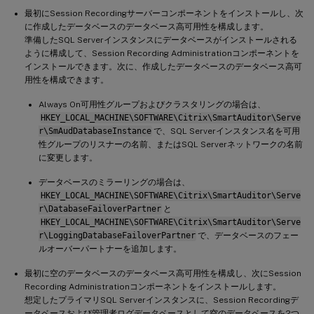
最初にSession Recordingサーバーコンポーネントをインストールし、次
に作成したデータベースのデータベース高可用性を構成します。
準備したSQL Serverインスタンスにデータベースがインストールされる
ように構成して、Session Recording Administrationコンポーネントを
インストールできます。次に、作成したデータベースのデータベース高可
用性を構成できます。
Always On可用性グループおよびクラスタリングの場合は、
HKEY_LOCAL_MACHINE\SOFTWARE\Citrix\SmartAuditor\Serve
r\SmAudDatabaseInstance
で、SQL Serverインスタンス名を可用
性グループのリスナーの名前、またはSQL Serverネットワークの名前
に変更します。
データベースのミラーリングの場合は、
HKEY_LOCAL_MACHINE\SOFTWARE\Citrix\SmartAuditor\Serve
r\DatabaseFailoverPartner
と
HKEY_LOCAL_MACHINE\SOFTWARE\Citrix\SmartAuditor\Serve
r\LoggingDatabaseFailoverPartner
で、データベースのフェー
ルオーバーパートナーを追加します。
最初に空のデータベースのデータベース高可用性を構成し、次にSession
Recording Administrationコンポーネントをインストールします。
想定したプライマリSQL Serverインスタンスに、Session Recordingデ
ータベースおよび管理者ログデータベースとして空のデータベースを2つ