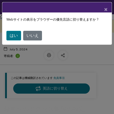
製品ドキュメン
JA
×
ト
Session Recording
Session Recording 2209
Webサイトの表示をブラウザーの優先言語に切り替えますか ?
録画へのアクセス制限の設定
このコンテンツは動的に機械
フィードバックを提供する
翻訳されています。
はい
いいえ
July 5, 2024
C
寄稿者:
この記事は機械翻訳されています.
免責事項
英語に切り替え
録画へのアクセス制限の設定