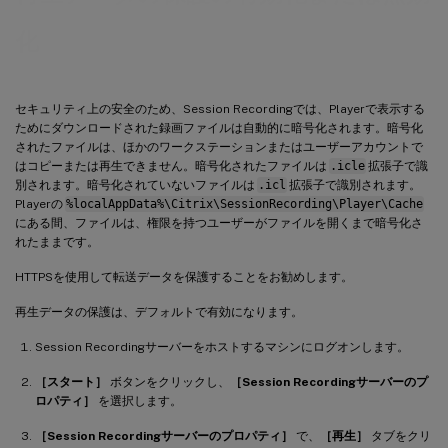
化
セキュリティ上の安全のため、Session Recordingでは、Playerで表示する
ためにダウンロードされた録画ファイルは自動的に暗号化されます。暗号化
されたファイルは、ほかのワークステーションまたはユーザーアカウントで
はコピーまたは再生できません。暗号化されたファイルは
.icle
拡張子で識
別されます。暗号化されていないファイルは
.icl
拡張子で識別されます。
Playerの
%localAppData%\Citrix\SessionRecording\Player\Cache
にある間、ファイルは、権限を持つユーザーがファイルを開くまで暗号化さ
れたままです。
HTTPSを使用して転送データを保護することをお勧めします。
再生データの保護は、デフォルトで有効になります。
Session Recordingサーバーをホストするマシンにログオンします。
［スタート］
ボタンをクリックし、
［Session Recordingサーバーのプ
ロパティ］
を選択します。
［Session Recordingサーバーのプロパティ］
で、
［再生］
タブをクリ