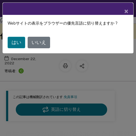
製品ドキュメン
JA
×
ト
Session Recording
Session Recording 2210
Webサイトの表示をブラウザーの優先言語に切り替えますか ?
再生データの保護の有効化または無効
このコンテンツは動的に機械
フィードバックを提供する
翻訳されています。
化
はい
いいえ
December 22,
2022
C
寄稿者:
この記事は機械翻訳されています.
免責事項
英語に切り替え
再生データの保護の有効化または無効