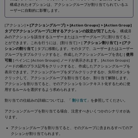
構成されたオプションは、アクショングループが割り当てられているユ
ーザーに自動的に影響します。
[アクション]
> [アクショングループ] > [Action Groups] > [Action Group]
タブでアクショングループに対するアクションの設定が完了したら
、構成済
みのアクションを該当するユーザーまたはユーザーグループに割り当てるこ
とができます。これを行うには、[割り当て] > [
アクション割り当て] > [アク
ションの割り当て
] タブに移動します。そのタブで、ユーザーまたはユーザー
グループをダブルクリックすると、作成したアクショングループを含む [
使用
可能
] ペインに [Action Groups] ノードが表示されます。[Action Groups]
ノードの横のプラス記号をクリックすると、作成したアクショングループを
表示できます。アクショングループをダブルクリックするか、矢印ボタンを
クリックして、アクショングループを割り当てるか、割り当て解除します。
アクションを割り当てると、そのアクションをコンテキスト化するために使
用するルールを選択するよう求められます。
割り当ての仕組みの詳細については、「
割り当て
」を参照してください。
アクショングループを割り当てる場合、注意すべきいくつかのシナリオがあ
ります。
アクショングループを割り当てると、そのグループに含まれるすべてのア
クションが割り当てられます。