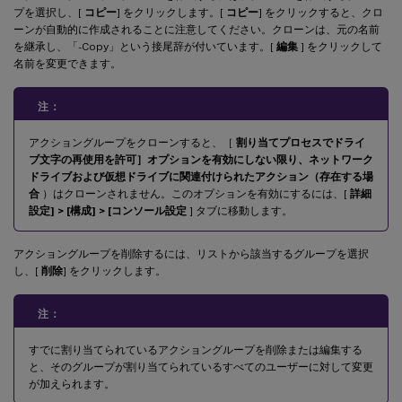
プを選択し、[
コピー
] をクリックします。[
コピー
] をクリックすると、クロ
ーンが自動的に作成されることに注意してください。クローンは、元の名前
を継承し、「-Copy」という接尾辞が付いています。[
編集
] をクリックして
名前を変更できます。
注：
アクショングループをクローンすると、［
割り当てプロセスでドライ
ブ文字の再使用を許可］オプションを有効にしない限り、ネットワーク
ドライブおよび仮想ドライブに関連付けられたアクション（存在する場
合
）はクローンされません。このオプションを有効にするには、[
詳細
設定] > [構成] > [コンソール設定
] タブに移動します。
アクショングループを削除するには、リストから該当するグループを選択
し、[
削除
] をクリックします。
注：
すでに割り当てられているアクショングループを削除または編集する
と、そのグループが割り当てられているすべてのユーザーに対して変更
が加えられます。