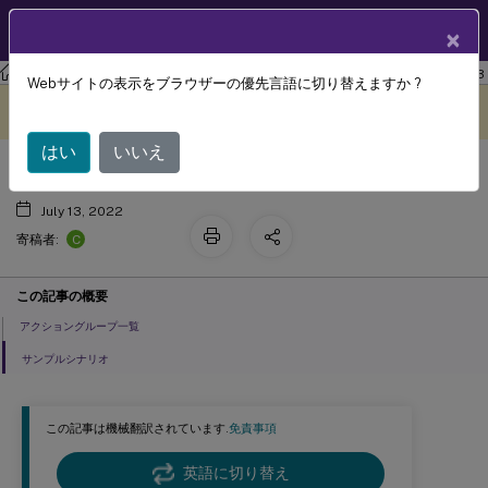
製品ドキュメン
JA
×
ト
ワークスペース環境管理
Workspace Environment Management 2103
Webサイトの表示をブラウザーの優先言語に切り替えますか ?
操作グループ
このコンテンツは動的に機械
フィードバックを提供する
翻訳されています。
はい
いいえ
July 13, 2022
C
寄稿者:
この記事の概要
アクショングループ一覧
サンプルシナリオ
この記事は機械翻訳されています.
免責事項
英語に切り替え