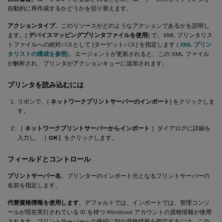
自動的に再作成するかどうかを切り替えます。
アクションタイプ
。このリソースがどのようなアクションであるかを説明し
ます。[
デバイスマッピングプリンタファイルを使用
] で、XML プリンタリス
トファイルへの絶対パスとして [ターゲットパス] を指定します (
XML プリン
タリストの構成を参照
)。エージェントが更新されると、この XML ファイル
が解析され、プリンタがアクションキューに追加されます。
プリンタを読み込むには
リボンで、[
ネットワークプリントサーバーのインポート
] をクリックしま
す。
［
ネットワークプリントサーバーからインポート
］ダイアログに詳細を
入力し、［
OK］
をクリックします。
フィールドとコントロール
プリントサーバー名
。プリンターのインポート元となるプリントサーバーの
名前を指定します。
代替資格情報を使用します
。デフォルトでは、インポートでは、管理コンソ
ールが現在実行されている ID を持つ Windows アカウントの資格情報が使用
されます。プリントサーバーへの接続に別の資格情報を指定するには、この