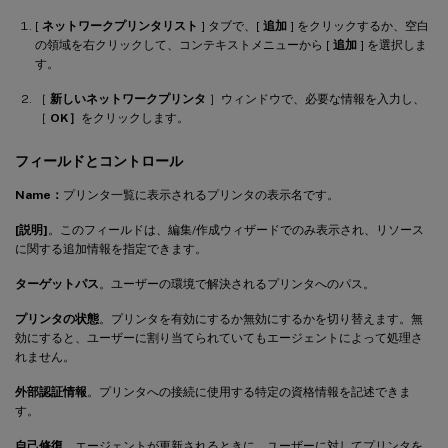
[
ネットワークプリンタリスト
] タブで、[
追加
] をクリックするか、空白
の領域を右クリックして、コンテキストメニューから [
追加
] を選択しま
す。
［
新しいネットワークプリンタ
］ウィンドウで、必要な情報を入力し、
［
OK］
をクリックします。
フィールドとコントロール
Name：
プリンタ一覧に表示されるプリンタの表示名です。
[説明]
。このフィールドは、編集/作成ウィザードでのみ表示され、リソース
に関する追加情報を指定できます。
ターゲットパス
。ユーザーの環境で解決されるプリンタへのパス。
プリンタの状態
。プリンタを有効にするか無効にするかを切り替えます。無
効にすると、ユーザーに割り当てられていてもエージェントによって処理さ
れません。
外部認証情報
。プリンタへの接続に使用する特定の資格情報を記述できま
す。
自己修復
。エージェントが更新されるときに、ユーザーに対してプリンタを