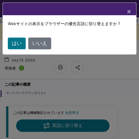
製品ドキュメン
JA
×
ト
ワークスペース環境管理
Workspace Environment Management 2106
Webサイトの表示をブラウザーの優先言語に切り替えますか ?
プリンター
このコンテンツは動的に機械
フィードバックを提供する
翻訳されています。
はい
いいえ
July 13, 2022
C
寄稿者:
この記事の概要
ネットワークプリンタリスト
この記事は機械翻訳されています.
免責事項
英語に切り替え