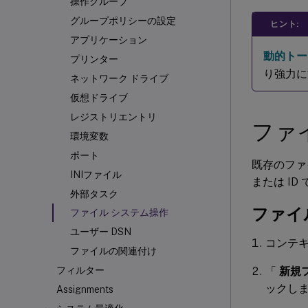
操作グループ
グループポリシーの設定
ヒント:
アプリケーション
動的トー
プリンター
り強力に
ネットワーク ドライブ
仮想ドライブ
レジストリエントリ
ファ
環境変数
ポート
既存のファ
INIファイル
または I
外部タスク
ファイ
ファイル システム操作
ユーザー DSN
コンテ
ファイルの関連付け
「
新規
フィルター
ックし
Assignments