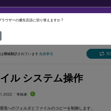
ブラウザーの優先言語に切り替えますか ?
ツは動的に機械翻訳されています。
フィ
スペース環境管理
Workspace Environment Management 2109
英
は機械翻訳されています.
免責事項
イル システム操作
C
21, 2022
寄稿者:
環境へのフォルダとファイルのコピーを制御します。