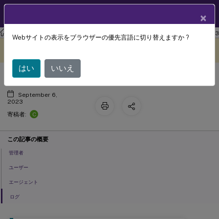
製品ドキュメン
JA
×
ト
ワークスペース環境管理
Workspace Environment Management 2203
Webサイトの表示をブラウザーの優先言語に切り替えますか ?
管理
このコンテンツは動的に機械
フィードバックを提供する
翻訳されています。
はい
いいえ
September 6,
2023
C
寄稿者:
この記事の概要
管理者
ユーザー
エージェント
ログ