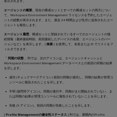
表示されます。
エージェントの概要
。現在の構成セットとすべての構成セットの両方につい
て、Workspace Environment Management ライセンスを予約したエージェ
ントの総数が表示されます。また、過去 24 時間および先月に追加されたエー
ジェントも報告します。
エージェント履歴
。構成セットに登録されているすべてのエージェントの接
続情報（最終接続時刻、前回接続したデバイスの名前、エージェントのバー
ジョンなど）を表示します。[
検索
] を使用して、名前または ID でリストをフ
ィルタできます。
「
同期の状態
」列では、次のアイコンは、エージェントキャッシュと
Workspace Environment Management データベースとの前回の同期の結果
を示します。
成功 (チェックマークアイコン) 前回の同期が成功し、同期の結果が管理コ
ンソールに報告されたことを示します。
不明 (疑問符アイコン)。同期が進行中、同期がまだ開始されていない、ま
たは同期の結果が管理コンソールに報告されていないことを示します。
失敗 (X アイコン)。前回の同期が失敗したことを示します。
[
Profile Managementの健全性ステータス
] 列では、展開内のProfile