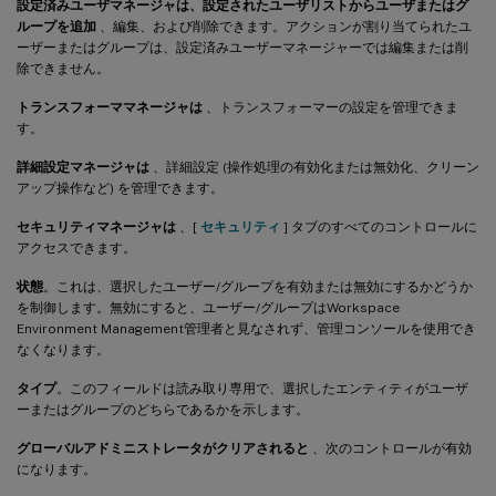
設定済みユーザマネージャは、設定されたユーザリストからユーザまたはグ
ループを追加
、編集、および削除できます。アクションが割り当てられたユ
ーザーまたはグループは、設定済みユーザーマネージャーでは編集または削
除できません。
トランスフォーママネージャは
、トランスフォーマーの設定を管理できま
す。
詳細設定マネージャは
、詳細設定 (操作処理の有効化または無効化、クリーン
アップ操作など) を管理できます。
セキュリティマネージャは
、[
セキュリティ
] タブのすべてのコントロールに
アクセスできます。
状態
。これは、選択したユーザー/グループを有効または無効にするかどうか
を制御します。無効にすると、ユーザー/グループはWorkspace
Environment Management管理者と見なされず、管理コンソールを使用でき
なくなります。
タイプ
。このフィールドは読み取り専用で、選択したエンティティがユーザ
ーまたはグループのどちらであるかを示します。
グローバルアドミニストレータがクリアされると
、次のコントロールが有効
になります。