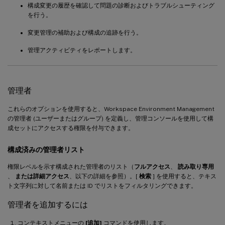
構成変更の履歴を確認して問題の診断およびトラブルシューティング
を行う。
変更管理の補助および構成の追跡を行う。
管理アクティビティをレポートします。
管理者
これらのオプションを使用すると、Workspace Environment Management
の管理者 (ユーザーまたはグループ) を定義し、管理コンソールを使用して構
成セットにアクセスする権限を付与できます。
構成済みの管理者リスト
権限レベルを示す構成された管理者のリスト（
フルアクセス
、
読み取り専用
、
または詳細アクセス
、以下の詳細を参照）。[
検索
] を使用すると、テキス
ト文字列に対して名前または ID でリストをフィルタリングできます。
管理者を追加するには
コンテキストメニューの
[追加]
コマンドを使用します。