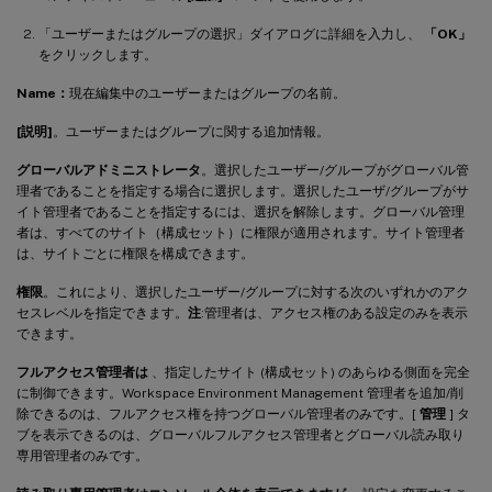
「ユーザーまたはグループの選択」ダイアログに詳細を入力し、
「OK」
をクリックします。
Name：
現在編集中のユーザーまたはグループの名前。
[説明]
。ユーザーまたはグループに関する追加情報。
グローバルアドミニストレータ
。選択したユーザー/グループがグローバル管
理者であることを指定する場合に選択します。選択したユーザ/グループがサ
イト管理者であることを指定するには、選択を解除します。グローバル管理
者は、すべてのサイト（構成セット）に権限が適用されます。サイト管理者
は、サイトごとに権限を構成できます。
権限
。これにより、選択したユーザー/グループに対する次のいずれかのアク
セスレベルを指定できます。
注
:管理者は、アクセス権のある設定のみを表示
できます。
フルアクセス管理者は
、指定したサイト (構成セット) のあらゆる側面を完全
に制御できます。Workspace Environment Management 管理者を追加/削
除できるのは、フルアクセス権を持つグローバル管理者のみです。[
管理
] タ
ブを表示できるのは、グローバルフルアクセス管理者とグローバル読み取り
専用管理者のみです。