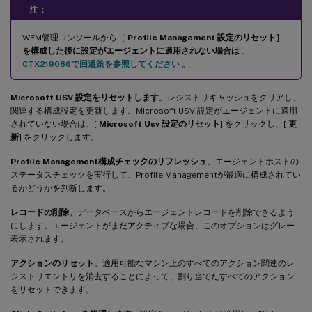
注：
WEM管理コンソールから［
Profile Management 設定のリセット］
を構成した後に設定がエージェントに適用されない場合は
、
CTX219086で回避策を参照してください
。
Microsoft USV 設定をリセットします
。レジストリキャッシュをクリアし、
関連する構成設定を更新します。Microsoft USV 設定がエージェントに適用
されていない場合は、[
Microsoft Usv 設定のリセット
] をクリックし、[
更
新
] をクリックします。
Profile Management構成チェックのリフレッシュ
。エージェントホストの
ステータスチェックを実行して、Profile Managementが最適に構成されてい
るかどうかを判断します。
レコードの削除
。データベースからエージェントレコードを削除できるよう
にします。エージェントがまだアクティブな場合、このオプションはグレー
表示されます。
アクションのリセット
。適用可能なマシン上のすべてのアクション関連のレ
ジストリエントリを消去することによって、割り当てたすべてのアクション
をリセットできます。