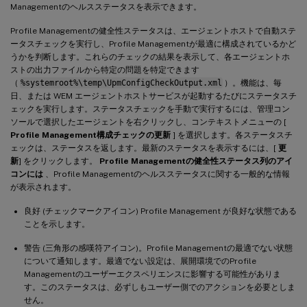
Managementのヘルスステータスを表示できます。
Profile Managementの健全性ステータスは、エージェントホストで自動ステ
ータスチェックを実行し、Profile Managementが最適に構成されているかど
うかを判断します。これらのチェックの結果を表示して、各エージェントホ
ストの出力ファイルから特定の問題を特定できます
（
%systemroot%\temp\UpmConfigCheckOutput.xml
）。機能は、毎
日、または WEM エージェントホストサービスが起動するたびにステータスチ
ェックを実行します。ステータスチェックを手動で実行するには、管理コン
ソールで選択したエージェントを右クリックし、コンテキストメニューの [
Profile Management構成チェックの更新
] を選択します。各ステータスチ
ェックは、ステータスを返します。最新のステータスを表示するには、[
更
新
] をクリックします。
Profile Managementの健全性ステータス列のアイ
コンには
、Profile Managementのヘルスステータスに関する一般的な情報
が表示されます。
良好 (チェックマークアイコン) Profile Management が良好な状態である
ことを示します。
警告 (三角形の感嘆符アイコン)。Profile Managementの最適でない状態
について通知します。最適でない設定は、展開環境でのProfile
Managementのユーザーエクスペリエンスに影響する可能性がありま
す。このステータスは、必ずしもユーザー側でのアクションを必要としま
せん。