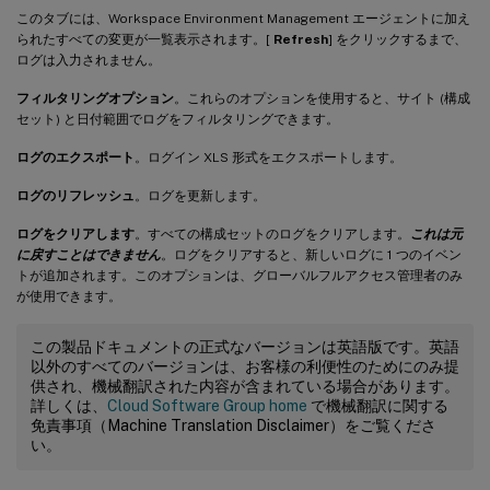
このタブには、Workspace Environment Management エージェントに加え
られたすべての変更が一覧表示されます。[
Refresh
] をクリックするまで、
ログは入力されません。
フィルタリングオプション
。これらのオプションを使用すると、サイト (構成
セット) と日付範囲でログをフィルタリングできます。
ログのエクスポート
。ログイン XLS 形式をエクスポートします。
ログのリフレッシュ
。ログを更新します。
ログをクリアします
。すべての構成セットのログをクリアします。
これは元
に戻すことはできません
。ログをクリアすると、新しいログに 1 つのイベン
トが追加されます。このオプションは、グローバルフルアクセス管理者のみ
が使用できます。
この製品ドキュメントの正式なバージョンは英語版です。英語
以外のすべてのバージョンは、お客様の利便性のためにのみ提
供され、機械翻訳された内容が含まれている場合があります。
詳しくは、
Cloud Software Group home
で機械翻訳に関する
免責事項（Machine Translation Disclaimer）をご覧くださ
い。