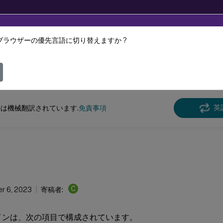
ブラウザーの優先言語に切り替えますか ?
ツは動的に機械翻訳されています。
フィ
スペース環境管理
Workspace Environment Management 2206
英
は機械翻訳されています.
免責事項
C
r 6, 2023
寄稿者:
ペインは、次の項目で構成されています。