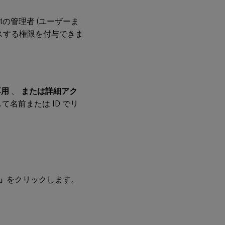
entの管理者 (ユーザーま
スする権限を付与できま
専用
、
または詳細アク
て名前または ID でリ
」
をクリックします。