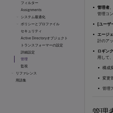
フィルター
管理者
。
Assignments
管理コ
システム最適化
[ユーザ
ポリシーとプロファイル
セキュリティ
エージ
Active Directoryオブジェクト
計のア
トランスフォーマーの設定
ロギン
詳細設定
用して
管理
監視
構成
リファレンス
変更
用語集
管理
管理