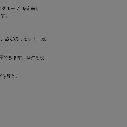
ーまたはグループ) を定義し、
エ
ー
ます。
ジ
ェ
ン
ト
ュ、設定のリセット、統
ロ
グ
ティを表示できます。ログを使
グを行う。