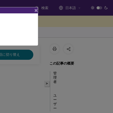
検索
日本語
×
ードバックを提供する
語に切り替え
この記事の概要
管
理
者
>
ユ
ー
ザ
ー