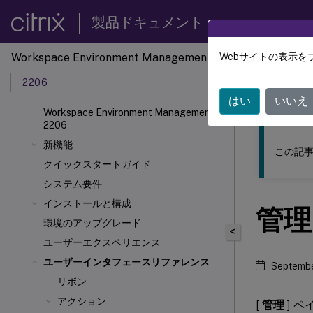
製品ドキュメント
Workspace Environment Management
Webサイトの表示を
このコンテン
2206
ワーク
はい
いいえ
Workspace Environment Management
2206
新機能
この記事
クイックスタートガイド
システム要件
インストールと構成
管理
環境のアップグレード
<
ユーザーエクスペリエンス
ユーザーインタフェースリファレンス
Septembe
リボン
アクション
[
管理
] 