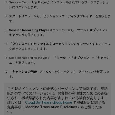
Session Recording Playerがインストールされているワークステーショ
ンにログオンします。
スタート
メニューから、
セッションレコーディングプレイヤー
を選択しま
す。
Session Recording Player
メニューバーから、
ツール
>
オプション
>
キャッシュ
を選択します。
「
ダウンロードしたファイルをローカルマシンにキャッシュする
」チェッ
クボックスをオンにします。
Session Recording Playerで、「
ツール
」>「
オプション
」>「
キャッシ
ュ
」を選択します。
「
キャッシュの消去
」と「
OK
」をクリックして、アクションを確定しま
す。
この製品ドキュメントの正式なバージョンは英語版です。英語
以外のすべてのバージョンは、お客様の利便性のためにのみ提
供され、機械翻訳された内容が含まれている場合があります。
詳しくは、
Cloud Software Group home
で機械翻訳に関する
免責事項（Machine Translation Disclaimer）をご覧くださ
い。