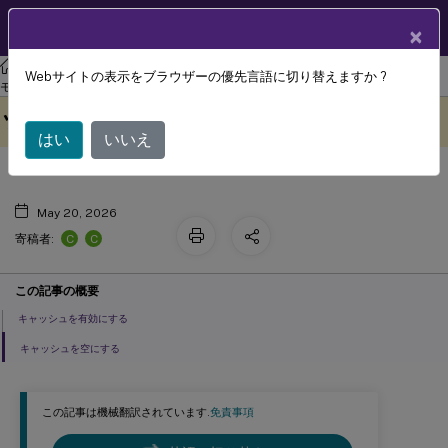
製品ドキュメン
JA
×
ト
XenAppおよびXenDesktop
XenAppおよびXenDesktop 7.15 LTSR
Webサイトの表示をブラウザーの優先言語に切り替えますか ?
記録されたセッションファイルのキャ
モニター
このコンテンツは動的に機械
フィードバックを提供する
ッシュ
翻訳されています。
はい
いいえ
May 20, 2026
C
C
寄稿者:
この記事の概要
キャッシュを有効にする
キャッシュを空にする
この記事は機械翻訳されています.
免責事項