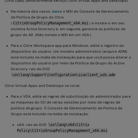
Citrix DaaS (anteriormente serviço Citrix Virtual Apps and Desktops):
Na maioria dos casos,
baixe
o MSI do Console de Gerenciamento
de Política de Grupo do Citrix
(
CitrixGroupPolicyManagement_x64.msi
) e instale-o em seu
sistema Active Directory e, em seguida, gerencie as políticas de
grupo do AD. (Não instale o MSI em um VDA.)
Para o Citrix Workspace app para Windows, edite o registro do
dispositivo do usuário. Um modelo administrativo (arquivo ADM)
está incluído na mídia de instalação para que você possa alterar o
dispositivo do usuário por meio da Política de Grupo do Active
Directory: raiz do DVD
\os\lang\Support\Configuration\icaclient_usb.adm
Citrix Virtual Apps and Desktops no local:
Para o VDA, edite as regras de substituição do administrador para
as máquinas do SO de várias sessões por meio de regras de
política de grupo. O Console de Gerenciamento de Política de
Grupo está incluído na mídia de instalação:
x64: raiz do DVD
\os\lang\x64\Citrix
Policy\CitrixGroupPolicyManagement_x64.msi