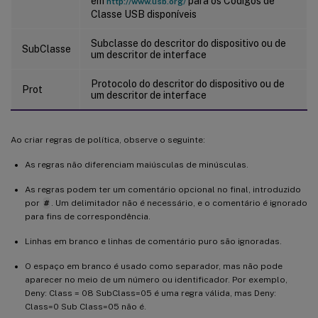
em
para os Códigos de
http://www.usb.org/
Classe USB disponíveis
Subclasse do descritor do dispositivo ou de
SubClasse
um descritor de interface
Protocolo do descritor do dispositivo ou de
Prot
um descritor de interface
Ao criar regras de política, observe o seguinte:
As regras não diferenciam maiúsculas de minúsculas.
As regras podem ter um comentário opcional no final, introduzido
por
#
. Um delimitador não é necessário, e o comentário é ignorado
para fins de correspondência.
Linhas em branco e linhas de comentário puro são ignoradas.
O espaço em branco é usado como separador, mas não pode
aparecer no meio de um número ou identificador. Por exemplo,
Deny: Class = 08 SubClass=05 é uma regra válida, mas Deny:
Class=0 Sub Class=05 não é.