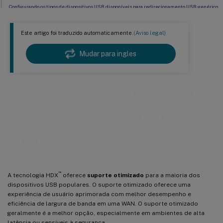
Configurando os tipos de dispositivos USB disponíveis para redirecionamento USB genérico
Usar e remover dispositivos USB
Este artigo foi traduzido automaticamente.
(Aviso legal)
Controles de segurança para dispositivos de armazenamento em massa USB
Mudar para ingles
Redirecionamento USB genérico e
considerações sobre unidades de
cliente
™
A tecnologia HDX
oferece
suporte otimizado
para a maioria dos
dispositivos USB populares. O suporte otimizado oferece uma
experiência de usuário aprimorada com melhor desempenho e
eficiência de largura de banda em uma WAN. O suporte otimizado
geralmente é a melhor opção, especialmente em ambientes de alta
latência ou sensíveis à segurança.