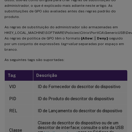
administrador, o que é explicado mais adiante neste artigo. As
substituições de GPO são avaliadas antes das regras padrão do
produto.
As regras de substituição do administrador são armazenadas em
HKEY_LOCAL_MACHINE\SOFTWARE\Policies\Citrix\PortICA\GenericUSB\Dev
As regras de política de GPO têm o formato
{Allow:
|
Deny:}
seguido
por um conjunto de expressões
tag=value
separadas por espaço em
branco.
As seguintes tags são suportadas:
Tag
Descrição
VID
ID do Fornecedor do descritor do dispositivo
PID
ID do Produto do descritor do dispositivo
REL
ID de Lançamento do descritor do dispositivo
Classe do descritor do dispositivo ou de um
descritor de interface; consulte o site da USB
Classe