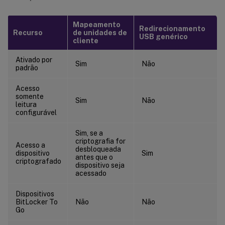
Mapeamento
Redirecionamento
Recurso
de unidades de
USB genérico
cliente
Ativado por
Sim
Não
padrão
Acesso
somente
Sim
Não
leitura
configurável
Sim, se a
criptografia for
Acesso a
desbloqueada
dispositivo
Sim
antes que o
criptografado
dispositivo seja
acessado
Dispositivos
BitLocker To
Não
Não
Go