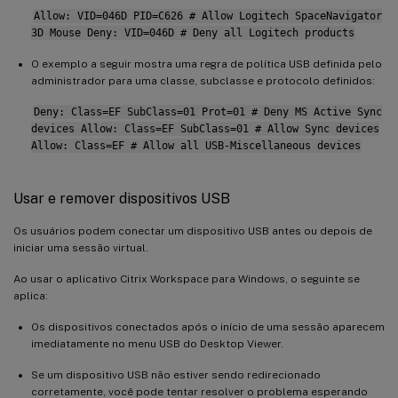
Allow: VID=046D PID=C626 # Allow Logitech SpaceNavigator
3D Mouse Deny: VID=046D # Deny all Logitech products
O exemplo a seguir mostra uma regra de política USB definida pelo
administrador para uma classe, subclasse e protocolo definidos:
Deny: Class=EF SubClass=01 Prot=01 # Deny MS Active Sync
devices Allow: Class=EF SubClass=01 # Allow Sync devices
Allow: Class=EF # Allow all USB-Miscellaneous devices
Usar e remover dispositivos USB
Os usuários podem conectar um dispositivo USB antes ou depois de
iniciar uma sessão virtual.
Ao usar o aplicativo Citrix Workspace para Windows, o seguinte se
aplica:
Os dispositivos conectados após o início de uma sessão aparecem
imediatamente no menu USB do Desktop Viewer.
Se um dispositivo USB não estiver sendo redirecionado
corretamente, você pode tentar resolver o problema esperando