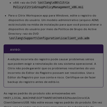
x86: raiz do DVD
\os\lang\x86\Citrix
Policy\CitrixGroupPolicyManagement_x86.msi
Para o Citrix Workspace app para Windows, edite o registro do
dispositivo do usuário. Um modelo administrativo (arquivo ADM)
está incluído na mídia de instalação para que você possa alterar o
dispositivo do usuário por meio da Política de Grupo do Active
Directory: raiz do DVD
\os\lang\Support\Configuration\icaclient_usb.adm
AVISO:
A edição incorreta do registro pode causar problemas sérios
que podem exigir a reinstalação do seu sistema operacional. A
Citrix não pode garantir que os problemas resultantes do uso
incorreto do Editor do Registro possam ser resolvidos. Use o
Editor do Registro por sua conta e risco. Certifique-se de fazer
backup do registro antes de editá-lo.
As regras padrão do produto são armazenadas em
HKEY_LOCAL_MACHINE\SOFTWARE\WOW6432Node\Citrix\ICA
Client\GenericUSB. Não edite essas regras padrão do produto. Em vez
disso, use-as como um guia para criar regras de substituição do