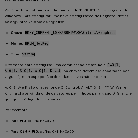
Você pode substituir o atalho padrão,
ALT+SHIFT+1
, no Registro do
Windows. Para configurar uma nova configuração de Registro, defina
os seguintes valores de registro:
Chave
:
HKEY_CURRENT_USER\SOFTWARE\Citrix\Graphics
Nome
:
HKLM_HotKey
Tipo
:
String
O formato para configurar uma combinação de atalho é
C=0|1,
A=0|1, S=0|1, W=0|1, K=val
. As chaves devem ser separadas por
vírgula “,” sem espaço. A ordem das chaves não importa.
A, C, S, W e K são chaves, onde C=Control, A=ALT, S=SHIFT, W=Win, e
K=uma chave válida onde os valores permitidos para K são 0–9, a–z, e
qualquer código de tecla virtual.
Por exemplo,
Para
F10
, defina K=0x79
Para
Ctrl + F10
, defina C=1, K=0x79