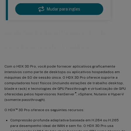
Mudar para ingles
Aceleração de GPU para SO de
sessão única do Windows
Com o HDX 3D Pro, você pode fornecer aplicativos graficamente
intensivos como parte de desktops ou aplicativos hospedados em
máquinas de SO de sessão única. O HDX 3D Pro oferece suporte a
computadores host físicos (incluindo estações de trabalho desktop,
blade e rack) e tecnologias de GPU Passthrough e virtualização de GPU
®
oferecidas pelos hipervisores XenServer
, vSphere, Nutanix e Hyper-V
(somente passthrough).
™
O HDX
3D Pro oferece os seguintes recursos:
Compressão profunda adaptativa baseada em H.264 ou H.265
para desempenho ideal de WAN e sem fio. O HDX 3D Pro usa