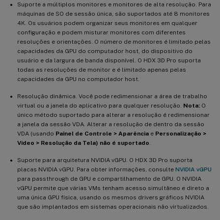
Suporte a múltiplos monitores e monitores de alta resolução. Para
máquinas de SO de sessão única, são suportados até 8 monitores
4K. Os usuários podem organizar seus monitores em qualquer
configuração e podem misturar monitores com diferentes
resoluções e orientações. O número de monitores é limitado pelas
capacidades da GPU do computador host, do dispositivo do
usuário e da largura de banda disponível. O HDX 3D Pro suporta
todas as resoluções de monitor e é limitado apenas pelas
capacidades da GPU no computador host.
Resolução dinâmica. Você pode redimensionar a área de trabalho
virtual ou a janela do aplicativo para qualquer resolução.
Nota:
O
único método suportado para alterar a resolução é redimensionar
a janela da sessão VDA. Alterar a resolução de dentro da sessão
VDA (usando
Painel de Controle > Aparência
e
Personalização >
Vídeo > Resolução da Tela) não é suportado
.
Suporte para arquitetura NVIDIA vGPU. O HDX 3D Pro suporta
placas NVIDIA vGPU. Para obter informações, consulte
NVIDIA vGPU
para passthrough de GPU e compartilhamento de GPU. O NVIDIA
vGPU permite que várias VMs tenham acesso simultâneo e direto a
uma única GPU física, usando os mesmos drivers gráficos NVIDIA
que são implantados em sistemas operacionais não virtualizados.