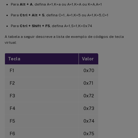
Para
Alt + A
, defina A=1,K=a ou A=1,K=A ou K=A,A=1
Para
Ctrl + Alt + 5
, defina C=1, A=1,K=5 ou A=1,K=5,C=1
Para
Ctrl + Shift + F5
, defina A=1,S=1,K=0x74
A tabela a seguir descreve a lista de exemplo de códigos de tecla
virtual:
Tecla
Valor
F1
0x70
F2
0x71
F3
0x72
F4
0x73
F5
0x74
F6
0x75