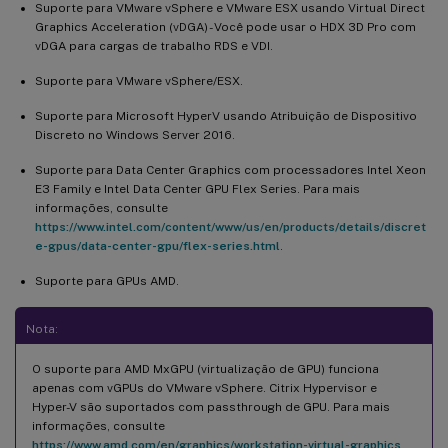
Suporte para VMware vSphere e VMware ESX usando Virtual Direct
Graphics Acceleration (vDGA) - Você pode usar o HDX 3D Pro com
vDGA para cargas de trabalho RDS e VDI.
Suporte para VMware vSphere/ESX.
Suporte para Microsoft HyperV usando Atribuição de Dispositivo
Discreto no Windows Server 2016.
Suporte para Data Center Graphics com processadores Intel Xeon
E3 Family e Intel Data Center GPU Flex Series. Para mais
informações, consulte
https://www.intel.com/content/www/us/en/products/details/discret
e-gpus/data-center-gpu/flex-series.html
.
Suporte para GPUs AMD.
Nota:
O suporte para AMD MxGPU (virtualização de GPU) funciona
apenas com vGPUs do VMware vSphere. Citrix Hypervisor e
Hyper-V são suportados com passthrough de GPU. Para mais
informações, consulte
https://www.amd.com/en/graphics/workstation-virtual-graphics
.