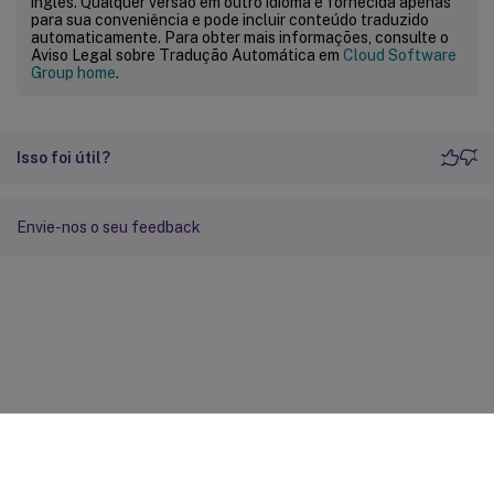
inglês. Qualquer versão em outro idioma é fornecida apenas
para sua conveniência e pode incluir conteúdo traduzido
automaticamente. Para obter mais informações, consulte o
Aviso Legal sobre Tradução Automática em
Cloud Software
Group home
.
Isso foi útil?
Envie-nos o seu feedback