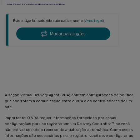
Usar apenas o registro do controlador IPv6
GUID do Site
Este artigo foi traduzido automaticamente.
(Aviso legal)
Mudar para ingles
Configurações de política do Virtual
Delivery Agent
A seção Virtual Delivery Agent (VDA) contém configurações de política
que controlam a comunicação entre o VDA e os controladores de um
site.
Importante: O VDA requer informações fornecidas por essas
™
configurações para se registrar em um Delivery Controller
, se você
não estiver usando o recurso de atualização automática. Como essas
informações são necessárias para o registro, você deve configurar as