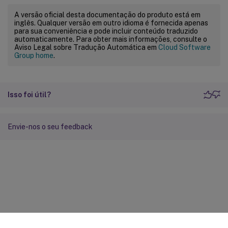
A versão oficial desta documentação do produto está em
inglês. Qualquer versão em outro idioma é fornecida apenas
para sua conveniência e pode incluir conteúdo traduzido
automaticamente. Para obter mais informações, consulte o
Aviso Legal sobre Tradução Automática em
Cloud Software
Group home
.
Isso foi útil?
Envie-nos o seu feedback