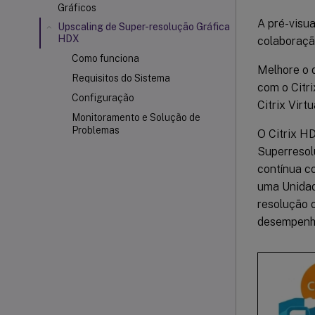
Gráficos
A pré-visu
Upscaling de Super-resolução Gráfica
HDX
colaboração
Como funciona
Melhore o 
Requisitos do Sistema
com o Citr
Configuração
Citrix Virt
Monitoramento e Solução de
Problemas
O Citrix HD
Superresolu
contínua co
uma Unidad
resolução 
desempenho