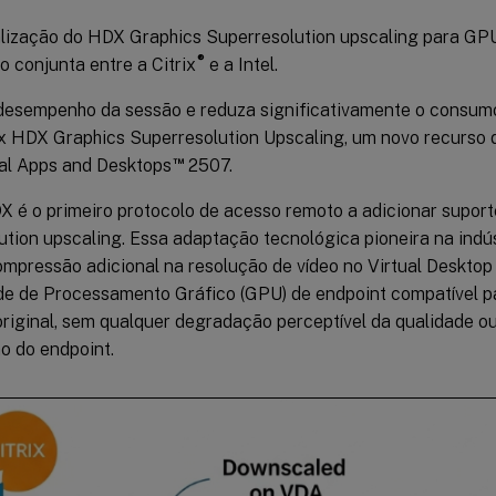
alização do HDX Graphics Superresolution upscaling para GPU
®
 conjunta entre a Citrix
e a Intel.
desempenho da sessão e reduza significativamente o consum
ix HDX Graphics Superresolution Upscaling, um novo recurso d
™
ual Apps and Desktops
2507.
X é o primeiro protocolo de acesso remoto a adicionar suport
tion upscaling. Essa adaptação tecnológica pioneira na indús
mpressão adicional na resolução de vídeo no Virtual Desktop 
e de Processamento Gráfico (GPU) de endpoint compatível pa
original, sem qualquer degradação perceptível da qualidade o
 do endpoint.