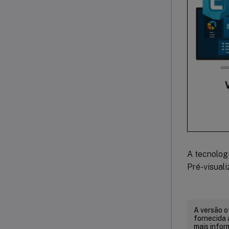
A tecnolog
Pré-visuali
A versão o
fornecida 
mais infor