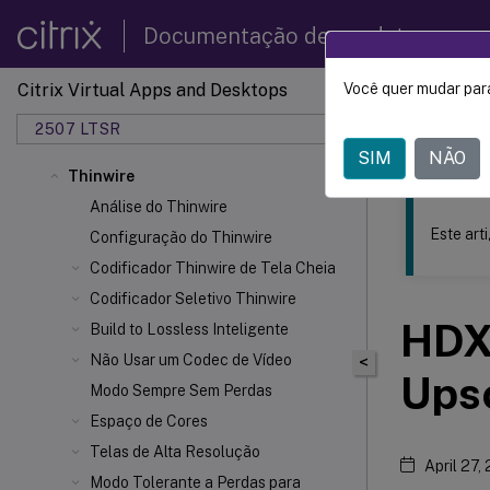
Documentação de produtos
Citrix Virtual Apps and Desktops
Você quer mudar para
Este conteúdo
2507 LTSR
Citrix 
SIM
NÃO
Thinwire
Análise do Thinwire
Este art
Configuração do Thinwire
Codificador Thinwire de Tela Cheia
Codificador Seletivo Thinwire
HD
Build to Lossless Inteligente
Não Usar um Codec de Vídeo
<
Upsc
Modo Sempre Sem Perdas
Espaço de Cores
Telas de Alta Resolução
April 27,
Modo Tolerante a Perdas para