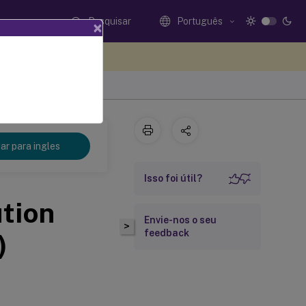
Pesquisar
Português
×
eedback aqui
r para ingles
Isso foi útil?
tion
Envie-nos o seu
>
feedback
)